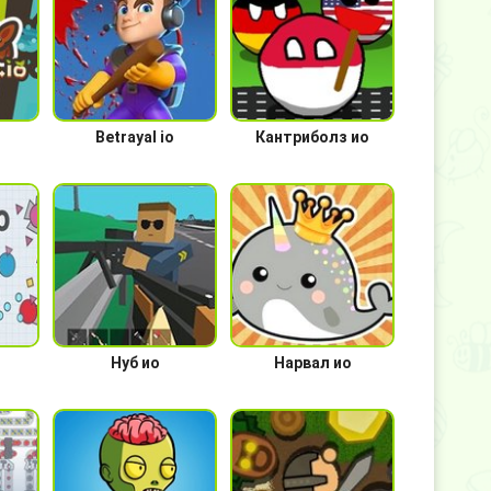
о
Betrayal io
Кантриболз ио
Нуб ио
Нарвал ио