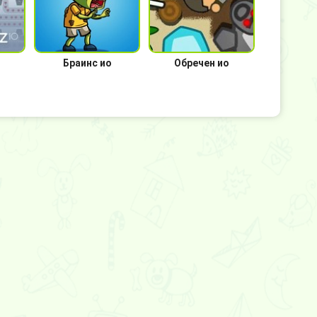
Браинс ио
Обречен ио