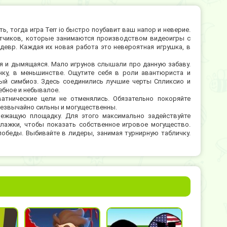
ь, тогда игра Terr io быстро поубавит ваш напор и неверие.
тчиков, которые занимаются производством видеоигры с
девр. Каждая их новая работа это невероятная игрушка, в
ячая и дымящаяся. Мало игрунов слышали про данную забаву.
нку, в меньшинстве. Ощутите себя в роли авантюриста и
ный симбиоз. Здесь соединились лучшие черты Спликсио и
бное и небывалое.
хватнические цели не отменялись. Обязательно покоряйте
чрезвычайно сильны и могущественны.
лежащую площадку. Для этого максимально задействуйте
лажки, чтобы показать собственное игровое могущество.
победы. Выбивайте в лидеры, занимая турнирную табличку.