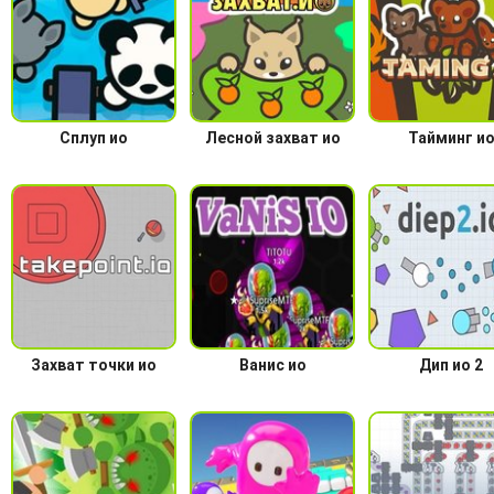
Сплуп ио
Лесной захват ио
Тайминг и
Захват точки ио
Ванис ио
Дип ио 2