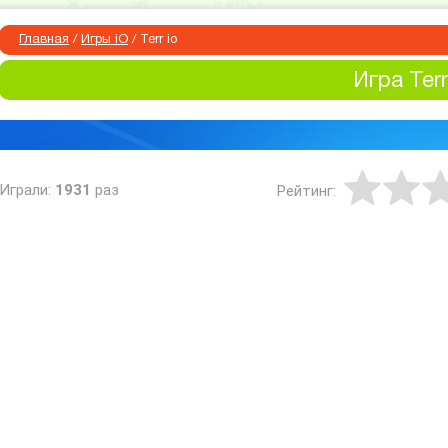
Главная
/
Игры iO
/
Terr io
Игра Terr
Играли:
1931
раз
Рейтинг: