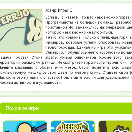
Жанр:
Игры iO
Если вы считаете, что вас невозможно поразит
Программисты из большой команды разрабо
приставкой Ио, замахнулись на очередной ше
которую невозможно не влюбиться.
Terr io это новинка. Только с печи, еще гор
Геймеров, которые успели опробовать нови
первопроходца. Данная ио игра это уникаль
Слизерио. Получилось нечто абсолютно волше
Задача простая. Стоит играть, убивая оппонентов. Кроме того, за
территории, расширяя границы. Не смотрите на хрупкость героев, они 
Начните кампанию с обозначения меток. Стоит пометить всю близ
компьютерную мышку, быстро давя по левому клику. Ставьте свои ф
Наглость это путевка к счастью. Прилагайте усилия для удерживания 
Желаем активности и успешности.
Похожие игры