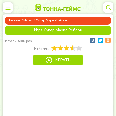
Главная
/
Марио
/
Супер Марио Реборн
Игра Супер Марио Реборн
Играли:
5389
раз
Рейтинг:
ИГРАТЬ