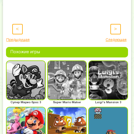
<
>
Предыдущая
Следующая
Похожие игры
Супер Марио брос 3
Super Mario Maker
Luigi's Mansion 3