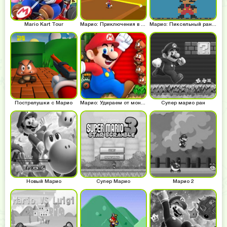
Mario Kart Tour
Марио: Приключения в 3д
Марио: Пиксельный раннер
Пострелушки с Марио
Марио: Удираем от монстров
Супер марио ран
Новый Марио
Супер Марио
Марио 2