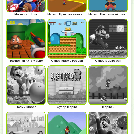
Mario Kart Tour
Марио: Приключения в 3д
Марио: Пиксельный раннер
Пострелушки с Марио
Супер Марио Реборн
Супер марио ран
Новый Марио
Супер Марио
Марио 2