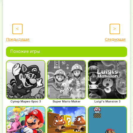
<
>
Предыдущая
Следующая
Похожие игры
Супер Марио брос 3
Super Mario Maker
Luigi's Mansion 3