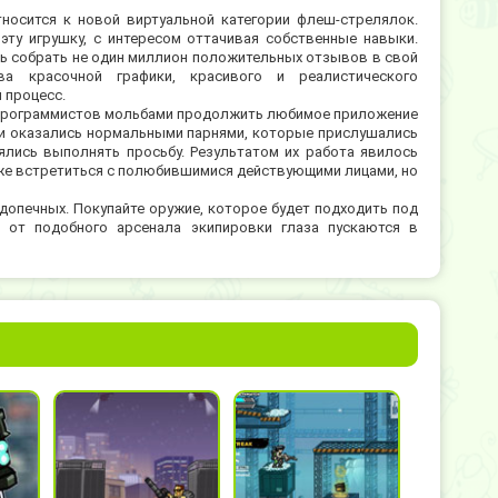
тносится к новой виртуальной категории флеш-стрелялок.
эту игрушку, с интересом оттачивая собственные навыки.
сь собрать не один миллион положительных отзывов в свой
ва красочной графики, красивого и реалистического
 процесс.
 программистов мольбами продолжить любимое приложение
ки оказались нормальными парнями, которые прислушались
ялись выполнять просьбу. Результатом их работа явилось
акже встретиться с полюбившимися действующими лицами, но
допечных. Покупайте оружие, которое будет подходить под
 от подобного арсенала экипировки глаза пускаются в