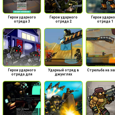
Герои ударного
Герои ударного
Герои ударно
отряда 3
отряда 2
отряда 1
Герои ударного
Ударный отряд в
Стрельба на з
отряда для
джунглях
мальчиков