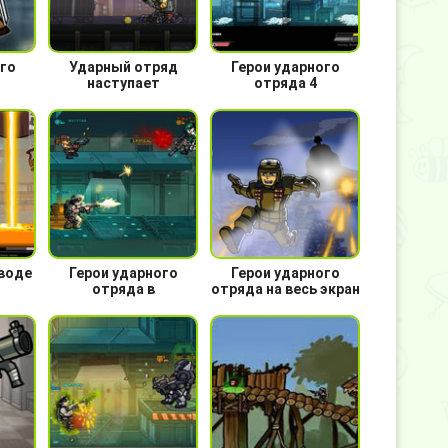
го
Ударный отряд
Герои ударного
наступает
отряда 4
аводе
Герои ударного
Герои ударного
отряда в
отряда на весь экран
лаборатории