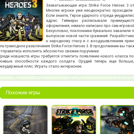
Захватывающая игра Strike Force Heroes 3 о
Многие игроки уже неоднократно проходили 
Если знаете, Герои ударного отряда умудрили
адрес. Геймеры расписывали преимущест
оформления, немало написано про сам игровой
Безусловно, поклонники буквально завалили
выпуском новой части сражений. Разработчи
к народному гласу и с воодушевлением прин
ультрамодное развлечения Strike Force Heroes 3. В продолжении вы т
отправитесь исполнять абсолютно свежее поручение.
Среди новшеств игры требуется отметить появление нового класса по
боевые способности каждого солдата. Орудий теперь еще больше,
безудержный пляс. Играть стало интереснее.
Похожие игры