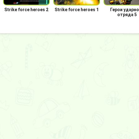
Strike force heroes 2
Strike force heroes 1
Герои ударно
отряда 5