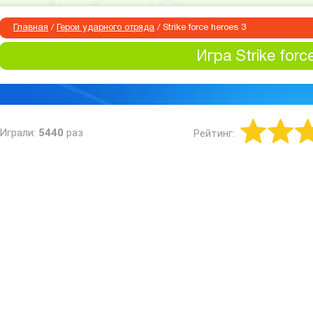
Главная
/
Герои ударного отряда
/
Strike force heroes 3
Игра Strike forc
Играли:
5440
раз
Рейтинг: