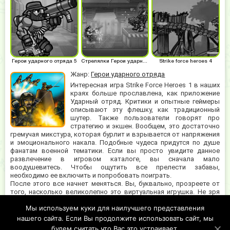
Герои ударного отряда 5
Стрелялки Герои ударного отряда
Strike force heroes 4
Жанр:
Герои ударного отряда
Интересная игра Strike Force Heroes 1 в наших
краях больше прославлена, как приложение
Ударный отряд. Критики и опытные геймеры
описывают эту флешку, как традиционный
шутер. Также пользователи говорят про
стратегию и экшен. Вообщем, это достаточно
гремучая микстура, которая бурлит и взрывается от напряжения
и эмоционального накала. Подобные чудеса придутся по душе
фанатам военной тематики. Если вы просто увидите данное
развлечение в игровом каталоге, вы сначала мало
воодушевитесь. Чтобы ощутить все прелести забавы,
необходимо ее включить и попробовать поиграть.
После этого все начнет меняться. Вы, буквально, прозреете от
того, насколько великолепно это виртуальная игрушка. Не зря
она получила мега популярность в Интернет-сообществе.
Мы используем куки для наилучшего представления
Пройдите первый раунд, чтобы разобраться в возможностях
сказки. Уверены, будет повод пораскинуть мозгами и
нашего сайта. Если Вы продолжите использовать сайт, мы
напряженно оценить ситуацию.
будем считать что Вас это устраивает.