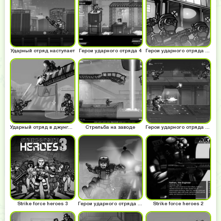
Ударный отряд наступает
Герои ударного отряда 4
Герои ударного отряда для мальчиков
Ударный отряд в джунглях
Стрельба на заводе
Герои ударного отряда в лаборатории
Strike force heroes 3
Герои ударного отряда на весь экран
Strike force heroes 2