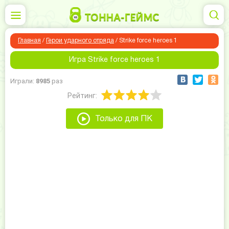
Главная
/
Герои ударного отряда
/
Strike force heroes 1
Игра Strike force heroes 1
Играли:
8985
раз
Рейтинг:
Только для ПК