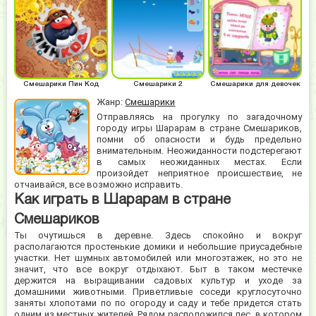
Смешарики Пин Код
Смешарики 2
Смешарики для девочек
Жанр:
Смешарики
Отправляясь на прогулку по загадочному
городу игры Шарарам в стране Смешариков,
помни об опасности и будь предельно
внимательным. Неожиданности подстерегают
в самых неожиданных местах. Если
произойдет неприятное происшествие, не
отчаивайся, все возможно исправить.
Как играть в Шарарам в стране
Смешариков
Ты очутишься в деревне. Здесь спокойно и вокруг
располагаются простенькие домики и небольшие приусадебные
участки. Нет шумных автомобилей или многоэтажек, но это не
значит, что все вокруг отдыхают. Быт в таком местечке
держится на выращивании садовых культур и уходе за
домашними животными. Приветливые соседи круглосуточно
заняты хлопотами по по огороду и саду и тебе придется стать
одним из местных жителей. Рядом расположился лес, в котором