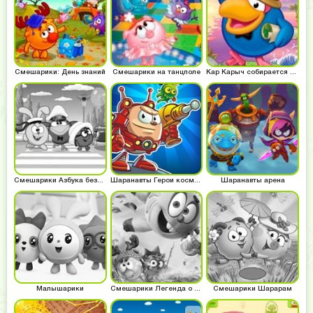
Смешарики: День знаний
Смешарики на танцполе
Кар Карыч собирается в поход
Смешарики Азбука безопасности
Шаранавты Герои космоса
Шаранавты арена
Малышарики
Смешарики Легенда о золотом драконе
Смешарики Шарарам