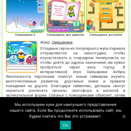
Смешарики 2
Смешарики для девочек
Смешарики догоняня
Жанр:
Смешарики
Отпадные герои из популярного мультсериала
отправляются на киностудию, чтобы
поучаствовать в очередном телепроекте, но
чтобы дойти до адреса назначения, им нужно
пробраться через весь город. В
интерактивной игре Смешарики Азбука
безопасности персонажи помогут юным геймерам изучить
многочисленные разметки, дорожные знаки и правила
поведения на дороге. Благодаря геймплею, детишки смогут
научиться различать сигналы светофора в веселой и
увлекательной форме. Совунья с помощниками объяснят, зачем
необходима зебра и подземный переход. Во флешку играют не
Мы используем куки для наилучшего представления
только с увеселительной целью, но и много полезностей можно
извлечь, в дальнейшем они пригодятся. Скорее приступите к
нашего сайта. Если Вы продолжите использовать сайт, мы
прикольному занятию и расширяйте знания.
будем считать что Вас это устраивает.
Ok