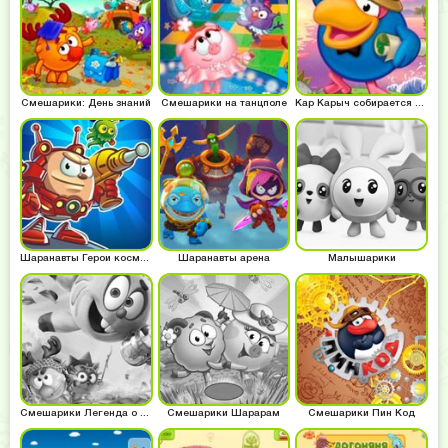
Смешарики: День знаний
Смешарики на танцполе
Кар Карыч собирается в поход
Шаранавты Герои космоса
Шаранавты арена
Малышарики
Смешарики Легенда о золотом драконе
Смешарики Шарарам
Смешарики Пин Код