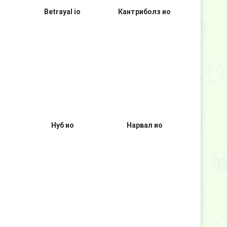
о
Betrayal io
Кантриболз ио
Нуб ио
Нарвал ио
Браинс ио
Обречен ио