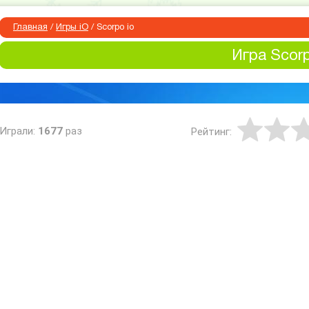
Главная
/
Игры iO
/
Scorpo io
Игра Scorp
Играли:
1677
раз
Рейтинг: