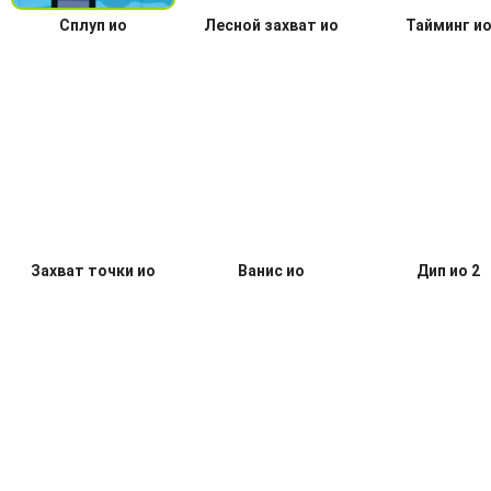
Сплуп ио
Лесной захват ио
Тайминг и
Захват точки ио
Ванис ио
Дип ио 2
Такемин ио
Fall Guys: Ultimate
Shapez io