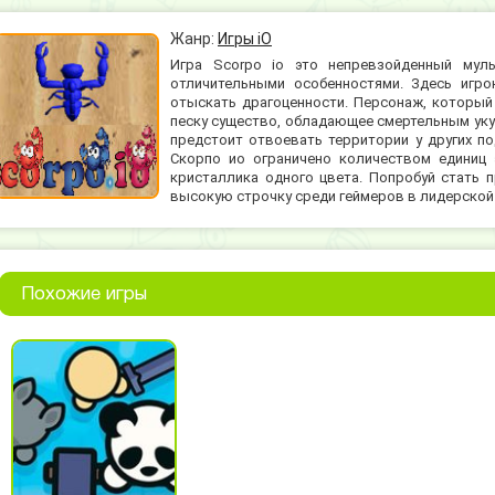
Жанр:
Игры iO
Игра Scorpo io это непревзойденный муль
отличительными особенностями. Здесь игр
отыскать драгоценности. Персонаж, который
песку существо, обладающее смертельным укус
предстоит отвоевать территории у других п
Скорпо ио ограничено количеством единиц 
кристаллика одного цвета. Попробуй стать п
высокую строчку среди геймеров в лидерской
Похожие игры