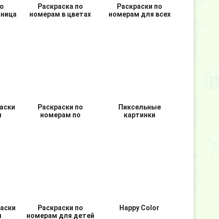
о
Раскраска по
Раскраски по
чница
номерам в цветах
номерам для всех
аски
Раскраски по
Пиксельные
м
номерам по
картинки
клеточкам
раски
Раскраски по
Happy Color
м
номерам для детей