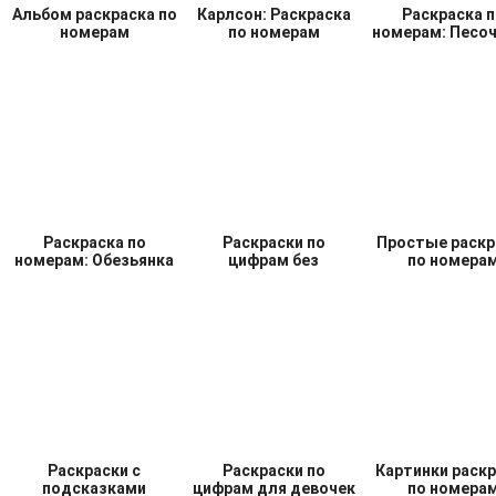
Альбом раскраска по
Карлсон: Раскраска
Раскраска п
номерам
по номерам
номерам: Песо
Раскраска по
Раскраски по
Простые раскр
номерам: Обезьянка
цифрам без
по номера
интернета
Раскраски с
Раскраски по
Картинки раск
подсказками
цифрам для девочек
по номера