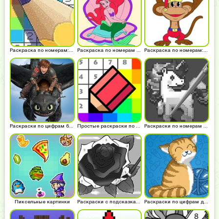
Раскраска по номерам: Песочница
Раскраска по номерам в цветах
Раскраска по номерам: Обезьянка
Раскраски по цифрам без интернета
Простые раскраски по номерам
Раскраски по номерам по клеточкам
Пиксельные картинки
Раскраски с подсказками
Раскраски по цифрам для девочек