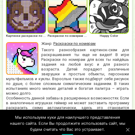
Картинки раскраски по номерам
Раскраски по номерам для детей
Happy Color
Жанр:
Раскраски по номерам
Такого разнообразия картинок-схем для
раскрашивания ты еще не видел! В игре
Раскраски по номерам для всех ты найдёшь
задания на любой вкус и для разного
возраста. Детей порадуют различные
зверушки и простые объекты, персонажи
мультфильмов и куклы. Взрослые также подберут себе рисунок
по душе, с более сложным схематическим заданием. В таких
испытаниях много мелких деталей и богатая палитра – играть
можно долго.
Особенность данной забавы в расширенных возможностях. Если
в аналогичных игрушках геймер не может заставить программу
раскрасить схему автоматически, здесь это становится
возможным. Чтобы полностью окрасить небольшую часть
Мы используем куки для наилучшего представления
картинки во все необходимые цвета, нажимай на значок
бомбочки в нижнем углу экрана. Закрасить конкретный фрагмент
нашего сайта. Если Вы продолжите использовать сайт, мы
одним цветом – волшебную палочку.
будем считать что Вас это устраивает.