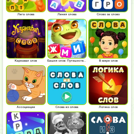
Лига слова
Линия слова
Слово за слово
Карнавал слов
Башня слов: Путешествие лягушки
В мире слов
Ассоциации
Слова из слова
Логика слов