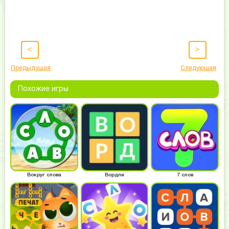
<
>
Предыдущая
Следующая
Похожие игры
Вокруг слова
Вордли
7 слов