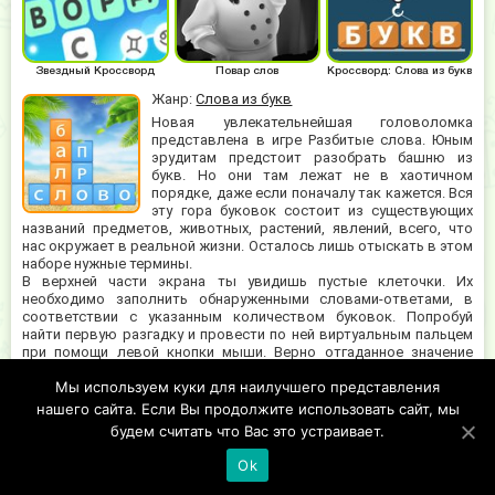
Звездный Кроссворд
Повар слов
Кроссворд: Слова из букв
Жанр:
Слова из букв
Новая увлекательнейшая головоломка
представлена в игре Разбитые слова. Юным
эрудитам предстоит разобрать башню из
букв. Но они там лежат не в хаотичном
порядке, даже если поначалу так кажется. Вся
эту гора буковок состоит из существующих
названий предметов, животных, растений, явлений, всего, что
нас окружает в реальной жизни. Осталось лишь отыскать в этом
наборе нужные термины.
В верхней части экрана ты увидишь пустые клеточки. Их
необходимо заполнить обнаруженными словами-ответами, в
соответствии с указанным количеством буковок. Попробуй
найти первую разгадку и провести по ней виртуальным пальцем
при помощи левой кнопки мыши. Верно отгаданное значение
добавится вверху, и удалится из буквенной горки. Остальные
Мы используем куки для наилучшего представления
кубики упадут ниже, образуя новые разгадки. Таким образом
нужно разбить все задуманные создателями игрушки слова-
нашего сайта. Если Вы продолжите использовать сайт, мы
ответы.
будем считать что Вас это устраивает.
Ok
©2019 Copyright, tonna-games.ru