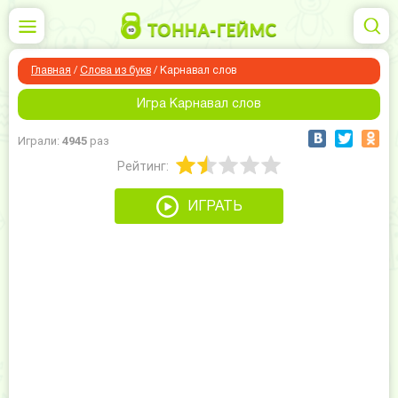
Главная
/
Слова из букв
/
Карнавал слов
Игра Карнавал слов
Играли:
4945
раз
Рейтинг:
ИГРАТЬ