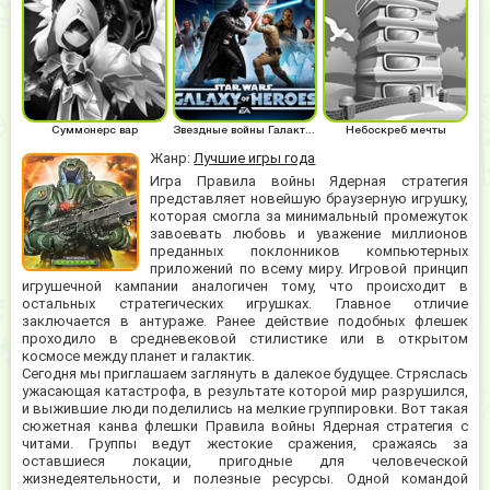
Суммонерс вар
Звездные войны Галактика героев
Небоскреб мечты
Жанр:
Лучшие игры года
Игра Правила войны Ядерная стратегия
представляет новейшую браузерную игрушку,
которая смогла за минимальный промежуток
завоевать любовь и уважение миллионов
преданных поклонников компьютерных
приложений по всему миру. Игровой принцип
игрушечной кампании аналогичен тому, что происходит в
остальных стратегических игрушках. Главное отличие
заключается в антураже. Ранее действие подобных флешек
проходило в средневековой стилистике или в открытом
космосе между планет и галактик.
Сегодня мы приглашаем заглянуть в далекое будущее. Стряслась
ужасающая катастрофа, в результате которой мир разрушился,
и выжившие люди поделились на мелкие группировки. Вот такая
сюжетная канва флешки Правила войны Ядерная стратегия с
читами. Группы ведут жестокие сражения, сражаясь за
оставшиеся локации, пригодные для человеческой
жизнедеятельности, и полезные ресурсы. Одной командой