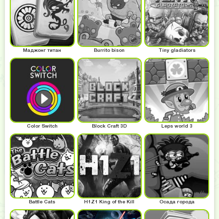
Маджонг титан
Burrito bison
Tiny gladiators
Color Switch
Block Craft 3D
Leps world 3
Battle Cats
H1Z1 King of the Kill
Осада города