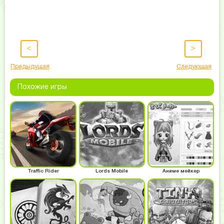
<
>
Предыдущая
Следующая
Похожие игры
Traffic Rider
Lords Mobile
Аниме мейкер