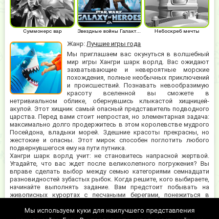
Суммонерс вар
Звездные войны Галактика героев
Небоскреб мечты
Жанр:
Лучшие игры года
Мы приглашаем вас окунуться в волшебный
мир игры Хангри шарк ворлд. Вас ожидают
захватывающие и невероятные морские
похождения, полные необычных приключений
и происшествий. Познавать невообразимую
красоту вселенной вы сможете в
нетривиальном облике, обернувшись клыкастой хищницей-
акулой. Этот хищник самый опасный представитель подводного
царства. Перед вами стоит непростая, но элементарная задача:
максимально долго продержитесь в этом королевстве мудрого
Посейдона, владыки морей. Здешние красоты прекрасны, но
жестокие и опасны. Этот мирок способен поглотить любого
подвернувшегося ему на пути путника.
Хангри шарк ворлд учит: не становитесь напрасной жертвой.
Угадайте, что вас ждет после великолепного погружения? Вы
вправе сделать выбор между семью категориями семнадцати
разновидностей зубастых рыбок. Когда решите, кого выбираете,
начинайте выполнять задание. Вам предстоит побывать на
живописных курортах с песчаными берегами, понежиться в
теплых водах Тихого океана. Кроме того, игра подарит
Мы используем куки для наилучшего представления
перспективу проплавать к заснеженным пустошам Северного
Ледовитого океана. Мы обещаем, вам понравится играть в