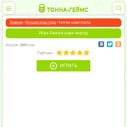
Главная
/
Лучшие игры года
/
Хангри шарк ворлд
Игра Хангри шарк ворлд
Играли:
2007
раз
Рейтинг:
ИГРАТЬ