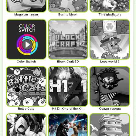
Маджонг титан
Burrito bison
Tiny gladiators
Color Switch
Block Craft 3D
Leps world 3
Battle Cats
H1Z1 King of the Kill
Осада города