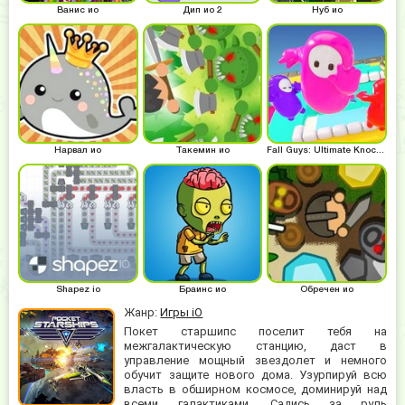
Ванис ио
Дип ио 2
Нуб ио
Нарвал ио
Такемин ио
Fall Guys: Ultimate Knockout
Shapez io
Браинс ио
Обречен ио
Жанр:
Игры iO
Покет старшипс поселит тебя на
межгалактическую станцию, даст в
управление мощный звездолет и немного
обучит защите нового дома. Узурпируй всю
власть в обширном космосе, доминируй над
всеми галактиками. Садись за руль