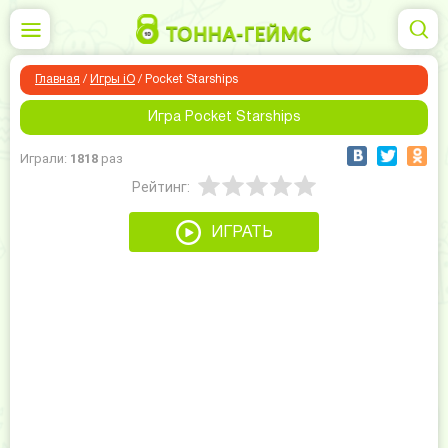
Главная
/
Игры iO
/
Pocket Starships
Игра Pocket Starships
Играли:
1818
раз
Рейтинг:
ИГРАТЬ