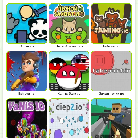
Сплуп ио
Лесной захват ио
Тайминг ио
Betrayal io
Кантриболз ио
Захват точки ио