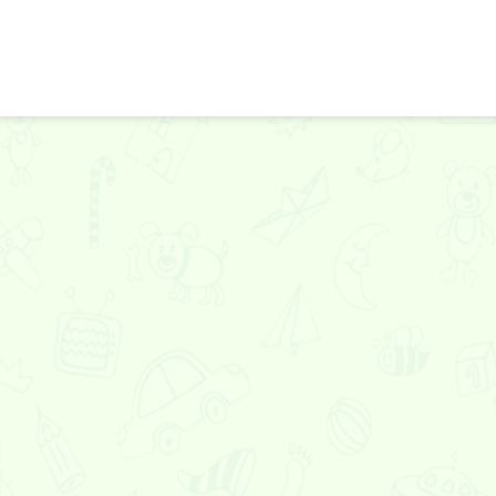
фанкин: Энни
фанкин: Заво