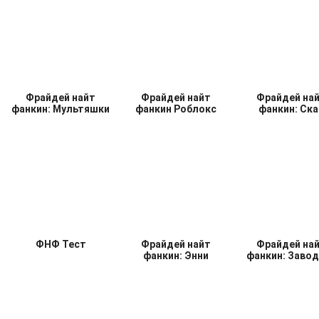
Соник ехе ФНФ
Фрайдей Найт
Аготи Фрайдей
Фанкин: Гарселло
Фанкин
Фрайдей найт
Фрайдей найт
Фрайдей на
фанкин: Мультяшки
фанкин Роблокс
фанкин: Ска
ФНФ Тест
Фрайдей найт
Фрайдей на