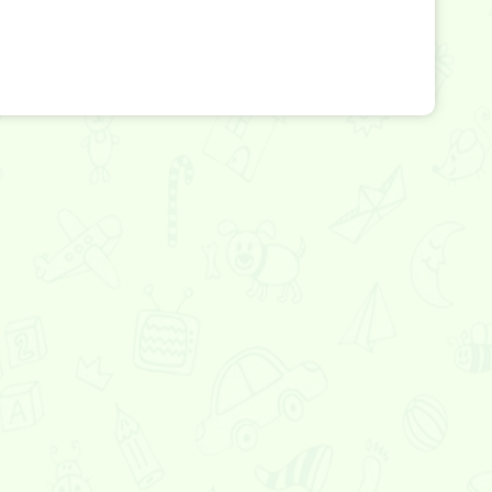
дила
Солти
фанкин: 7 неделя