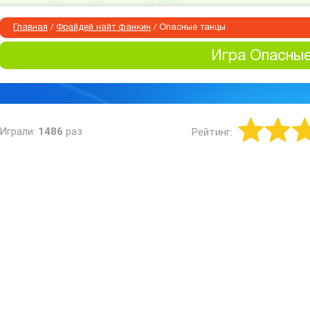
Главная
/
Фрайдей найт фанкин
/
Опасные танцы
Игра Опасные
Играли:
1486
раз
Рейтинг: