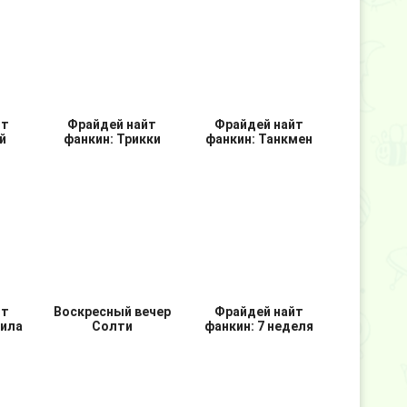
 Найт
Таби ФНФ
Friday Night Funkin
HD
йт
Фрайдей найт
Фрайдей найт
й
фанкин: Трикки
фанкин: Танкмен
йт
Воскресный вечер
Фрайдей найт