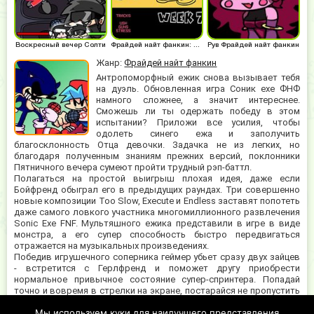
Воскресный вечер Солти
Фрайдей найт фанкин: 7 неделя
Рув Фрайдей найт фанкин
Жанр:
Фрайдей найт фанкин
Антропоморфный ежик снова вызывает тебя
на дуэль. Обновленная игра Соник ехе ФНФ
намного сложнее, а значит интереснее.
Сможешь ли ты одержать победу в этом
испытании? Приложи все усилия, чтобы
одолеть синего ежа и заполучить
благосклонность Отца девочки. Задачка не из легких, но
благодаря полученным знаниям прежних версий, поклонники
Пятничного вечера сумеют пройти трудный рэп-баттл.
Полагаться на простой выигрыш плохая идея, даже если
Бойфренд обыграл его в предыдущих раундах. Три совершенно
новые композиции Too Slow, Execute и Endless заставят попотеть
даже самого ловкого участника многомиллионного развлечения
Sonic Exe FNF. Мультяшного ежика представили в игре в виде
монстра, а его супер способность быстро передвигаться
отражается на музыкальных произведениях.
Победив игрушечного соперника геймер убьет сразу двух зайцев
- встретится с Герлфренд и поможет другу приобрести
нормальное привычное состояние супер-спринтера. Попадай
точно и вовремя в стрелки на экране, постарайся не пропустить
ни одного знака. Соник ехе ФНФ подарит тебе массу приятных и
Мы используем куки для наилучшего представления
напряженных минут. Принимай решения моментально и не