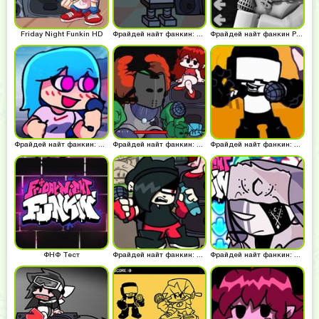
Friday Night Funkin HD
Фрайдей найт фанкин: Мультяшки
Фрайдей найт фанкин Роблокс
Фрайдей найт фанкин: Скай
Фрайдей найт фанкин: Трикки
Фрайдей найт фанкин: Танкмен
ФНФ Тест
Фрайдей найт фанкин: Энни
Фрайдей найт фанкин: Заводила