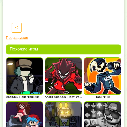
<
Предыдущая
Похожие игры
Фрайдей Найт Фанкин: Гарселло
Аготи Фрайдей Найт Фанкин
Таби ФНФ