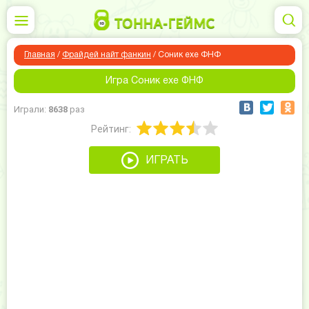
Главная
/
Фрайдей найт фанкин
/
Соник ехе ФНФ
Игра Соник ехе ФНФ
Играли:
8638
раз
Рейтинг:
ИГРАТЬ