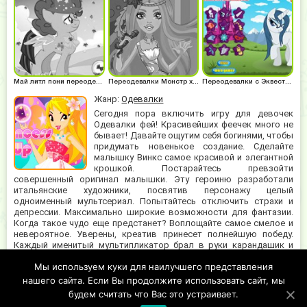
Май литл пони переодевалки
Переодевалки Монстр хай
Переодевалки с Эквестрия герлз
Жанр:
Одевалки
Сегодня пора включить игру для девочек
Одевалки фей! Красивейших феечек много не
бывает! Давайте ощутим себя богинями, чтобы
придумать новенькое создание. Сделайте
малышку Винкс самое красивой и элегантной
крошкой. Постарайтесь превзойти
совершенный оригинал малышки. Эту героиню разработали
итальянские художники, посвятив персонажу целый
одноименный мультсериал. Попытайтесь отключить страхи и
депрессии. Максимально широкие возможности для фантазии.
Когда такое чудо еще предстанет? Воплощайте самое смелое и
невероятное. Уверены, креатив принесет полнейшую победу.
Каждый именитый мультипликатор брал в руки карандашик и
чертил собственные первые каракули. Не расстраивайтесь, что
Мы используем куки для наилучшего представления
образы выходят недоскональными. Оттачивайте мастерство,
практикуйте. Наплюйте с большой горки на конкуренцию.
нашего сайта. Если Вы продолжите использовать сайт, мы
Создавайте! Путь вдохновение посещает голову.
будем считать что Вас это устраивает.