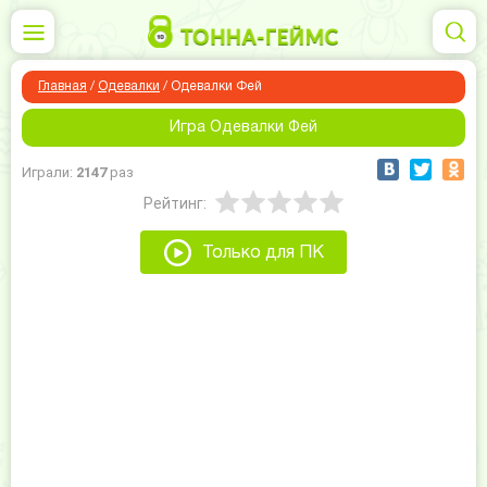
Главная
/
Одевалки
/
Одевалки Фей
Игра Одевалки Фей
Играли:
2147
раз
Рейтинг:
Только для ПК