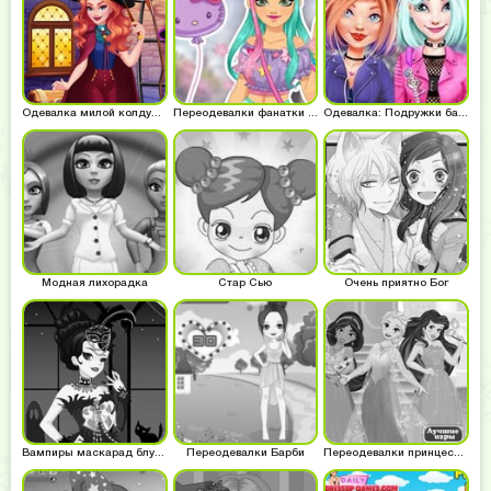
Одевалка милой колдуньи
Переодевалки фанатки аниме
Одевалка: Подружки байкеров
Модная лихорадка
Стар Сью
Очень приятно Бог
Вампиры маскарад блудлайнс
Переодевалки Барби
Переодевалки принцесс Диснея