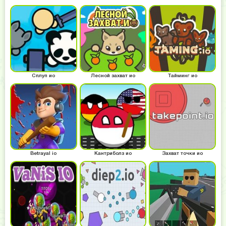
Сплуп ио
Лесной захват ио
Тайминг ио
Betrayal io
Кантриболз ио
Захват точки ио