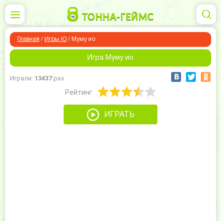
Главная
/
Игры iO
/
Муму ио
Игра Муму ио
Играли:
13437
раз
Рейтинг:
ИГРАТЬ