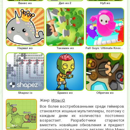
Ванис ио
Дип ио 2
Нуб ио
Нарвал ио
Такемин ио
Fall Guys: Ultimate Knockout
Shapez io
Браинс ио
Обречен ио
Жанр:
Игры iO
Все более востребованными среди геймеров
становятся иошные мультиплееры, поэтому с
каждым днем их количество постоянно
возрастает. Разработчики стараются
вместить новейшие обновления и придают
оригинальности во многих деталях. Игра Муму