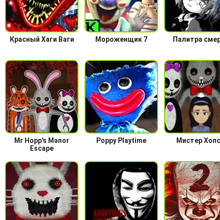
Красный Хаги Ваги
Мороженщик 7
Палитра сме
Mr Hopp's Manor
Poppy Playtime
Мистер Хопс
Escape