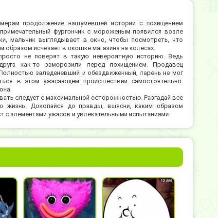
ймерам продолжение нашумевшей истории с похищением
е примечательный фургончик с мороженым появился возле
ки, мальчик выглядывает в окно, чтобы посмотреть, что
ым образом исчезает в окошке магазина на колёсах.
просто не поверят в такую невероятную историю. Ведь
друга как-то заморозили перед похищением. Продавец
 Полностью заледеневший и обездвиженный, парень не мог
аться в этом ужасающем происшествии самостоятельно.
она.
вать следует с максимальной осторожностью. Разгадай все
о жизнь. Докопайся до правды, выясни, каким образом
т с элементами ужасов и увлекательными испытаниями.