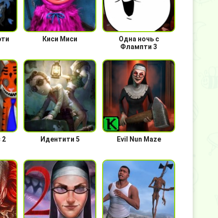
рти
Киси Миси
Одна ночь с
Флампти 3
 2
Идентити 5
Evil Nun Maze