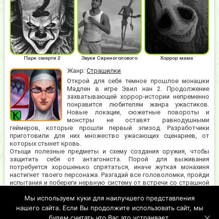
Парк смерти 2
Звуки Сиреноголового
Хоррор мама
Жанр:
Страшилки
Открой для себя темное прошлое монашки
Мадлен в игре Эвил нан 2. Продолжение
захватывающей хоррор-истории непременно
понравится любителям жанра ужастиков.
Новые локации, сюжетные повороты и
монстры не оставят равнодушными
геймеров, которые прошли первый эпизод. Разработчики
приготовили для них множество ужасающих сценариев, от
которых стынет кровь.
Отыщи полезные предметы и схему создания оружия, чтобы
защитить себя от антагониста. Порой для выживания
потребуется хорошенько спрятаться, иначе жуткая монахиня
настигнет твоего персонажа. Разгадай все головоломки, пройди
испытания и побереги нервную систему от встречи со страшной
Мэделин. Evil Nun 2 подойдет детям старшего школьного
Мы используем куки для наилучшего представления
возраста, поскольку содержит классические элементы жанра,
противопоказанные самым юным геймерам. Настоящий ужас
нашего сайта. Если Вы продолжите использовать сайт, мы
выживания ждёт тебя в данной забаве!
будем считать что Вас это устраивает.