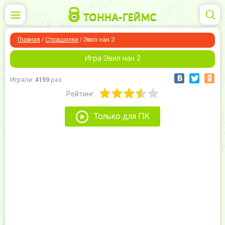
Главная
/
Страшилки
/
Эвил нан 2
Игра Эвил нан 2
Играли:
4159
раз
Рейтинг:
Только для ПК