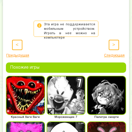
<
>
Предыдущая
Следующая
Похожие игры
Красный Хаги Ваги
Мороженщик 7
Палитра смерти