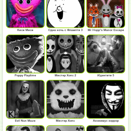
Киси Миси
Одна ночь с Флампти 3
Mr Hopp's Manor Escape
Poppy Playtime
Мистер Хопс 2
Идентити 5
Evil Nun Maze
Мистер Хопс
Анонимус хоррор