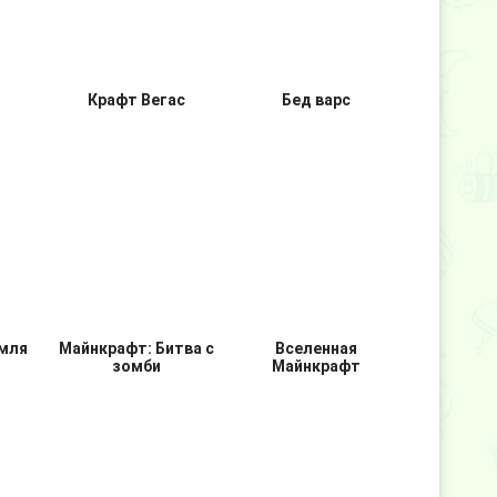
Крафт Вегас
Бед варс
мля
Майнкрафт: Битва с
Вселенная
зомби
Майнкрафт