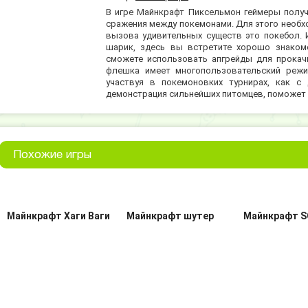
В игре Майнкрафт Пиксельмон геймеры полу
сражения между покемонами. Для этого необх
вызова удивительных существ это покебол. 
шарик, здесь вы встретите хорошо знакомо
сможете использовать апгрейды для прокачк
флешка имеет многопользовательский режи
участвуя в покемоновких турнирах, как с
демонстрация сильнейших питомцев, поможет 
Похожие игры
Майнкрафт Хаги Ваги
Майнкрафт шутер
Майнкрафт S