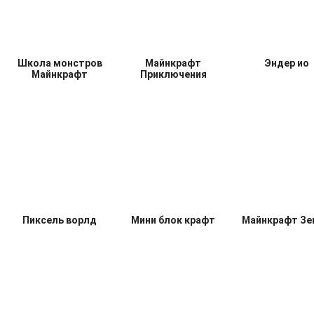
Школа монстров
Майнкрафт
Эндер ио
Майнкрафт
Приключения
Пиксель ворлд
Мини блок крафт
Майнкрафт Зе