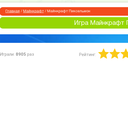
Главная
/
Майнкрафт
/
Майнкрафт Пиксельмон
Игра Майнкрафт 
Играли:
8905
раз
Рейтинг: