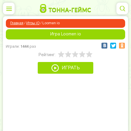
Главная
/
Игры iO
/
Loomen io
Игра Loomen io
Играли:
1444
раз
Рейтинг:
ИГРАТЬ