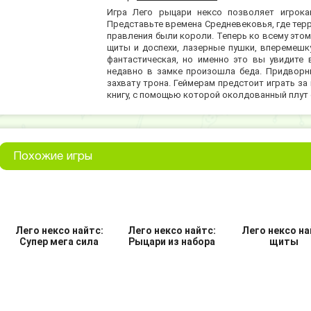
Игра Лего рыцари нексо позволяет игрока
Представьте времена Средневековья, где тер
правления были короли. Теперь ко всему это
щиты и доспехи, лазерные пушки, вперемешку
фантастическая, но именно это вы увидите 
недавно в замке произошла беда. Придворн
захвату трона. Геймерам предстоит играть з
книгу, с помощью которой околдованный плут
Похожие игры
Лего нексо найтс:
Лего нексо найтс:
Лего нексо на
Супер мега сила
Рыцари из набора
щиты