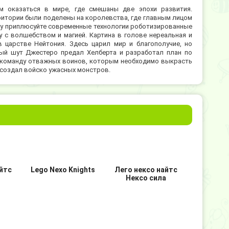
м оказаться в мире, где смешаны две эпохи развития.
ритории были поделены на королевства, где главным лицом
му приплюсуйте современные технологии роботизированные
 с волшебством и магией. Картина в голове нереальная и
в царстве Нейтония. Здесь царил мир и благополучие, но
ый шут Джестеро предал Хелберта и разработал план по
а команду отважных воинов, которым необходимо выкрасть
 создал войско ужасных монстров.
йтс
Lego Nexo Knights
Лего нексо найтс
Нексо сила