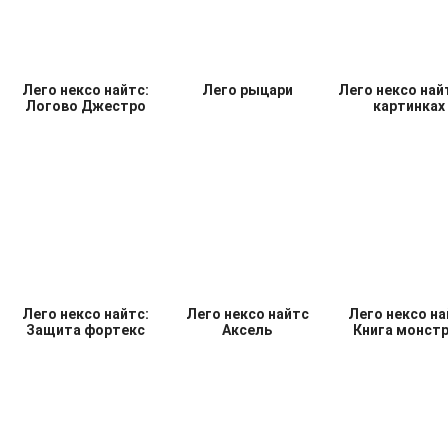
Лего нексо найтс:
Лего рыцари
Лего нексо най
Логово Джестро
картинках
Лего нексо найтс:
Лего нексо найтс
Лего нексо на
Защита фортекс
Аксель
Книга монст