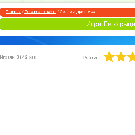
Главная
/
Лего нексо найтс
/
Лего рыцари нексо
Игра Лего рыца
Играли:
3142
раз
Рейтинг: