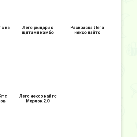
тс на
Лего рыцари с
Раскраска Лего
щитами комбо
нексо найтс
йтс
Лего нексо найтс
ров
Мерлок 2.0