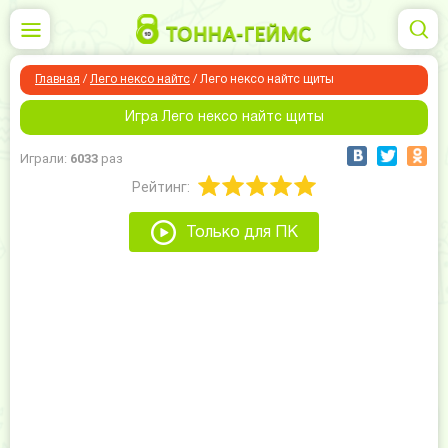
Главная
/
Лего нексо найтс
/
Лего нексо найтс щиты
Игра Лего нексо найтс щиты
Играли:
6033
раз
Рейтинг:
Только для ПК