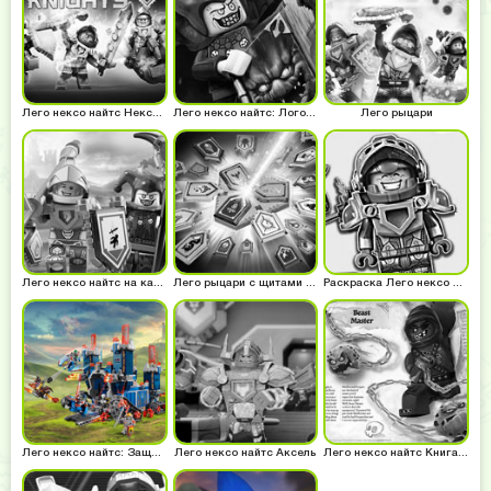
Лего нексо найтс Нексо сила
Лего нексо найтс: Логово Джестро
Лего рыцари
Лего нексо найтс на картинках
Лего рыцари с щитами комбо
Раскраска Лего нексо найтс
Лего нексо найтс: Защита фортекс
Лего нексо найтс Аксель
Лего нексо найтс Книга монстров