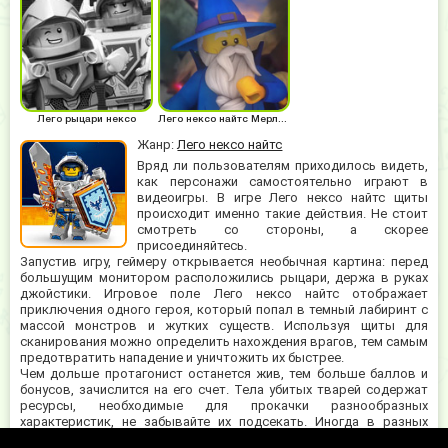
Лего рыцари нексо
Лего нексо найтс Мерлок 2.0
Жанр:
Лего нексо найтс
Вряд ли пользователям приходилось видеть,
как персонажи самостоятельно играют в
видеоигры. В игре Лего нексо найтс щиты
происходит именно такие действия. Не стоит
смотреть со стороны, а скорее
присоединяйтесь.
Запустив игру, геймеру открывается необычная картина: перед
большущим монитором расположились рыцари, держа в руках
джойстики. Игровое поле Лего нексо найтс отображает
приключения одного героя, который попал в темный лабиринт с
массой монстров и жутких существ. Используя щиты для
сканирования можно определить нахождения врагов, тем самым
предотвратить нападение и уничтожить их быстрее.
Чем дольше протагонист останется жив, тем больше баллов и
бонусов, зачислится на его счет. Тела убитых тварей содержат
ресурсы, необходимые для прокачки разнообразных
характеристик, не забывайте их подсекать. Иногда в разных
уголках локаций появятся специальные бустеры в виде щитов