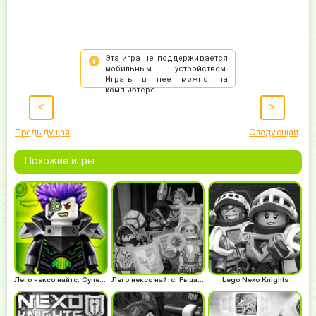
<
>
Предыдущая
Следующая
Похожие игры
Лего нексо найтс: Супер мега сила
Лего нексо найтс: Рыцари из набора
Lego Nexo Knights