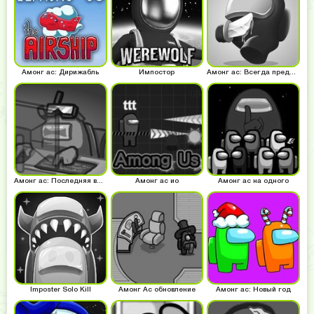
Амонг ас: Дирижабль
Импостор
Амонг ас: Всегда предатель
Амонг ас: Последняя версия
Амонг ас ио
Амонг ас на одного
Imposter Solo Kill
Амонг Ас обновление
Амонг ас: Новый год