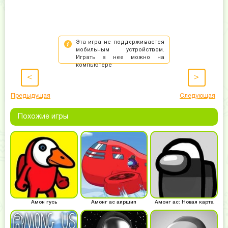
<
>
Предыдущая
Следующая
Похожие игры
Амон гусь
Амонг ас аиршип
Амонг ас: Новая карта