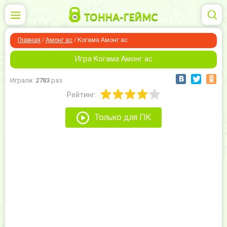
Главная
/
Амонг ас
/
Когама Амонг ас
Игра Когама Амонг ас
Играли:
2783
раз
Рейтинг:
Только для ПК