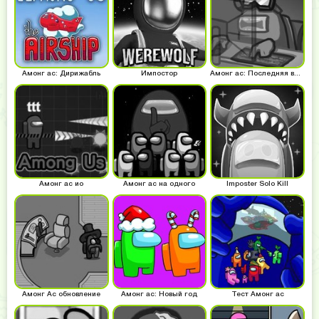
Амонг ас: Дирижабль
Импостор
Амонг ас: Последняя версия
Амонг ас ио
Амонг ас на одного
Imposter Solo Kill
Амонг Ас обновление
Амонг ас: Новый год
Тест Амонг ас