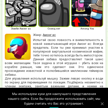
Зомби Амонг ас
Скелд нет
Among You
Жанр:
Амонг ас
Испытай свою ловкость и внимательность в
новой захватывающей игре Амонг ас: Всегда
предатель. Если ты уже принимал участие в
популярной виртуальной космической мафии,
тебе точно хотелось всегда быть импостором.
Данная забава предоставляет такой шанс
всем желающим. Твоя задача в этой игрушке – убить всех на
корабле раньше, чем это сделают они. Это одиночное
прохождение известной и полюбившейся миллионам геймеров
забавы.
Для управления используй мышку. Зажми левую кнопку и води
по экрану для перемещения по локации. Подберись незаметно к
членам экипажа, занятым важными делами, и нажми на
появившуюся кнопку над их головой. Важно успеть до того, как
Мы используем куки для наилучшего представления
астронавт справится с работой, чтобы он не успел тебя
заметить. Множество уровней и красочная 3D графика порадуют
нашего сайта. Если Вы продолжите использовать сайт, мы
фанатов жанра. Игрушка подходит геймерам любого возраста.
будем считать что Вас это устраивает.