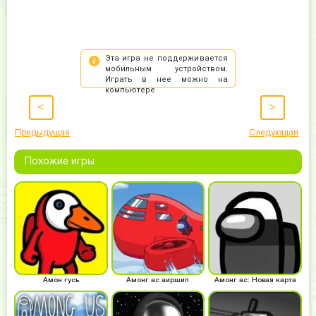
<
>
Предыдущая
Следующая
Похожие игры
Амон гусь
Амонг ас аиршип
Амонг ас: Новая карта