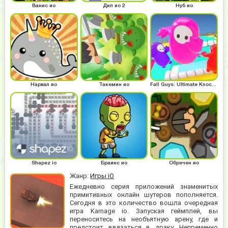
Ванис ио
Дип ио 2
Нуб ио
Нарвал ио
Такемин ио
Fall Guys: Ultimate Knockout
Shapez io
Браинс ио
Обречен ио
Жанр:
Игры iO
Ежедневно серия приложений знаменитых
примитивных онлайн шутеров пополняется.
Сегодня в это количество вошла очередная
игра Karnage io. Запуская геймплей, вы
переноситесь на необъятную арену, где и
предстоит ввязаться в драку. Непременно