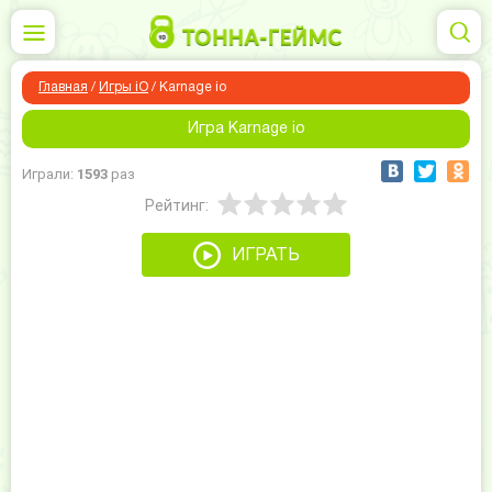
Главная
/
Игры iO
/
Karnage io
Игра Karnage io
Играли:
1593
раз
Рейтинг:
ИГРАТЬ