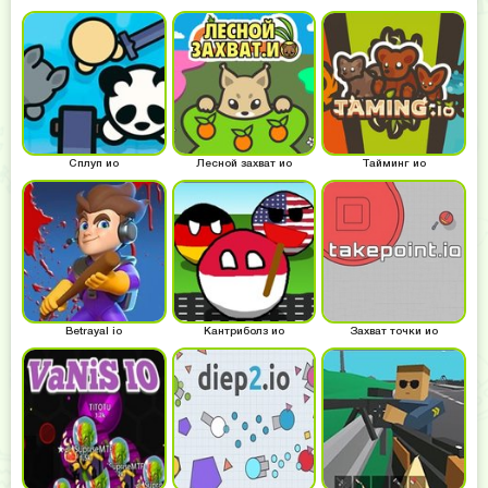
Сплуп ио
Лесной захват ио
Тайминг ио
Betrayal io
Кантриболз ио
Захват точки ио