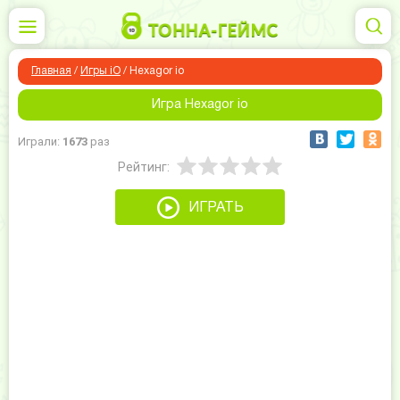
Главная
/
Игры iO
/
Hexagor io
Игра Hexagor io
Играли:
1673
раз
Рейтинг:
ИГРАТЬ