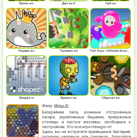
Ванис ио
Дип ио 2
Нуб ио
Нарвал ио
Такемин ио
Fall Guys: Ultimate Knockout
Shapez io
Браинс ио
Обречен ио
Жанр:
Игры iO
Бескрайние леса, военные отстроенные
лагеря, укрепленные башенки, прекрасные
столицы и пустые массивы, свободные к
застройкам. Это все игра Hexagor io!
Здесь вы не встретите приевшихся бактерий,
склизких червяков или танчиков. Запасайся