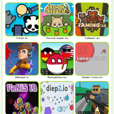
Сплуп ио
Лесной захват ио
Тайминг ио
Betrayal io
Кантриболз ио
Захват точки ио