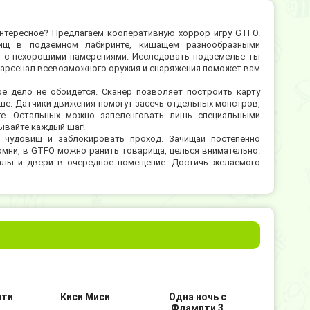
нтересное? Предлагаем кооперативную хоррор игру GTFO.
вищ в подземном лабиринте, кишащем разнообразными
и с нехорошими намерениями. Исследовать подземелье ты
й арсенал всевозможного оружия и снаряжения поможет вам
е дело не обойдется. Сканер позволяет построить карту
ьше. Датчики движения помогут засечь отдельных монстров,
е. Остальных можно запеленговать лишь специальными
ывайте каждый шаг!
 чудовищ и заблокировать проход. Зачищай постепенно
омни, в GTFO можно ранить товарища, целься внимательно.
налы и двери в очередное помещение. Достичь желаемого