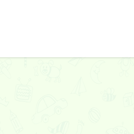
Мистер Хопс
Анонимус хоррор
Парк смерти