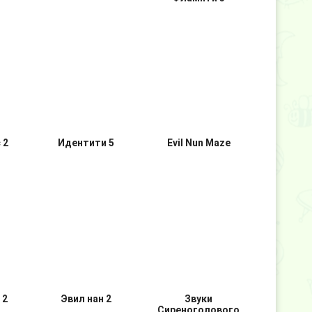
рти
Киси Миси
Одна ночь с
Флампти 3
 2
Идентити 5
Evil Nun Maze