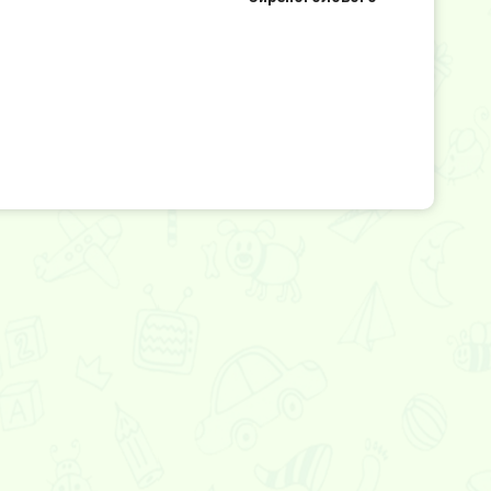
 2
Эвил нан 2
Звуки
Сиреноголового