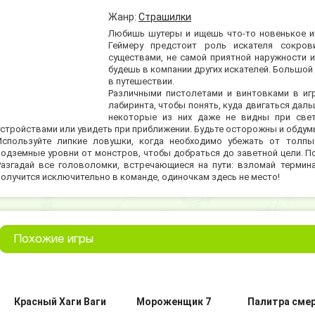
Жанр:
Страшилки
Любишь шутеры и ищешь что-то новенькое и
Геймеру предстоит роль искателя сокро
существами, не самой приятной наружности 
будешь в компании других искателей. Большо
в путешествии.
Различными пистолетами и винтовками в игр
лабиринта, чтобы понять, куда двигаться дал
некоторые из них даже не видны при свет
устройствами или увидеть при приближении. Будьте осторожны и обдум
Используйте липкие ловушки, когда необходимо убежать от толпы
подземные уровни от монстров, чтобы добраться до заветной цели. П
Разгадай все головоломки, встречающиеся на пути: взломай терми
получится исключительно в команде, одиночкам здесь не место!
Похожие игры