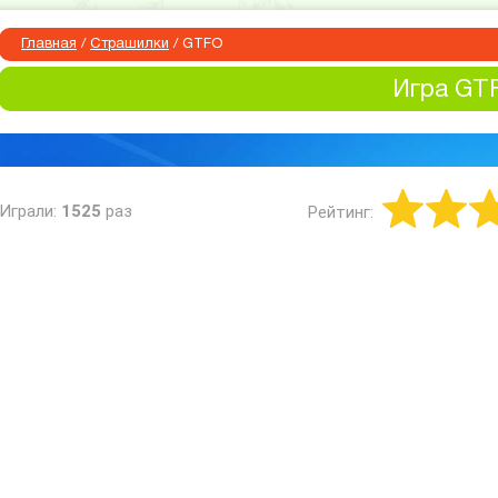
Главная
/
Страшилки
/
GTFO
Игра GT
Играли:
1525
раз
Рейтинг: