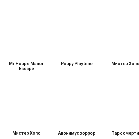
Красный Хаги Ваги
Мороженщик 7
Палитра сме
Mr Hopp's Manor
Poppy Playtime
Мистер Хопс
Escape