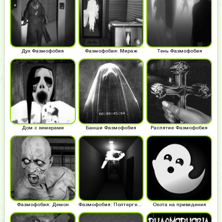
Дух Фазмофобия
Фазмофобия: Мираж
Тень Фазмофобия
Дом с химерами
Банши Фазмофобия
Распятие Фазмофобия
Фазмофобия: Демон
Фазмофобия: Полтергейст
Охота на привидения