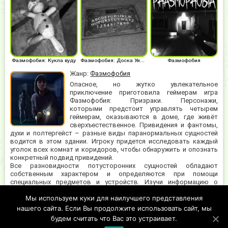
Фазмофобия: Кукла вуду
Фазмофобия: Доска Уиджи
Фазмофобия
Жанр:
Фазмофобия
Опасное, но жутко увлекательное
приключение приготовила геймерам игра
Фазмофобия: Призраки. Персонажи,
которыми предстоит управлять четырем
геймерам, оказываются в доме, где живёт
сверхъестественное. Привидения и фантомы,
духи и полтергейст – разные виды паранормальных сущностей
водится в этом здании. Игроку придется исследовать каждый
уголок всех комнат и коридоров, чтобы обнаружить и опознать
конкретный подвид привидений.
Все разновидности потусторонних сущностей обладают
собственным характером и определяются при помощи
специальных предметов и устройств. Изучи информацию о
классификации духов, и будешь готовым к самым неожиданным
Мы используем куки для наилучшего представления
поворотам событий при встрече. Все сущности имеют сильные и
слабые стороны, некоторые чрезвычайно опасны, и не оставят
нашего сайта. Если Вы продолжите использовать сайт, мы
попыток напасть, пока не убьют свою жертву. Будь осторожен!
будем считать что Вас это устраивает.