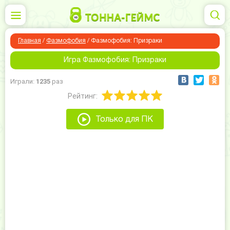
Главная
/
Фазмофобия
/
Фазмофобия: Призраки
Игра Фазмофобия: Призраки
Играли:
1235
раз
Рейтинг:
Только для ПК