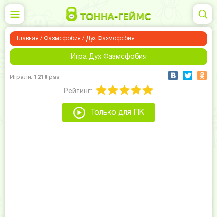
Главная
/
Фазмофобия
/
Дух Фазмофобия
Игра Дух Фазмофобия
Играли:
1218
раз
Рейтинг:
Только для ПК