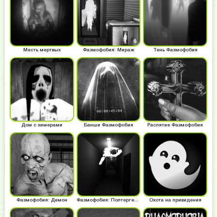
Месть мертвых
Фазмофобия: Мираж
Тень Фазмофобия
Дом с химерами
Банши Фазмофобия
Распятие Фазмофобия
Фазмофобия: Демон
Фазмофобия: Полтергейст
Охота на привидения