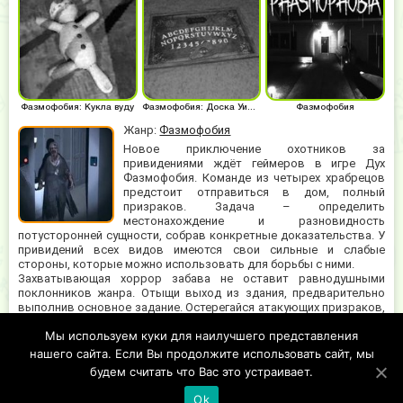
Фазмофобия: Кукла вуду
Фазмофобия: Доска Уиджи
Фазмофобия
Жанр:
Фазмофобия
Новое приключение охотников за
привидениями ждёт геймеров в игре Дух
Фазмофобия. Команде из четырех храбрецов
предстоит отправиться в дом, полный
призраков. Задача – определить
местонахождение и разновидность
потусторонней сущности, собрав конкретные доказательства. У
привидений всех видов имеются свои сильные и слабые
стороны, которые можно использовать для борьбы с ними.
Захватывающая хоррор забава не оставит равнодушными
поклонников жанра. Отыщи выход из здания, предварительно
выполнив основное задание. Остерегайся атакующих призраков,
они могут быть чрезвычайно опасны для неподготовленного
Мы используем куки для наилучшего представления
человека. Используй специальное снаряжение, чтобы
обезвредить разъяренную бестелесную сущность. Играя, не
нашего сайта. Если Вы продолжите использовать сайт, мы
забывай о сборе улик для записи в журнал.
будем считать что Вас это устраивает.
Ok