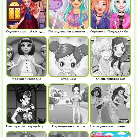
Одевалка милой колдуньи
Переодевалки фанатки аниме
Одевалка: Подружки байкеров
Модная лихорадка
Стар Сью
Очень приятно Бог
Вампиры маскарад блудлайнс
Переодевалки Барби
Переодевалки принцесс Диснея