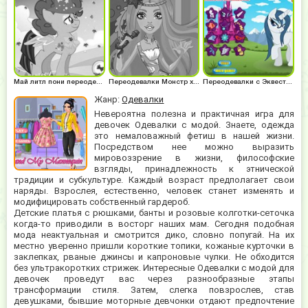
Май литл пони переодевалки
Переодевалки Монстр хай
Переодевалки с Эквестрия герлз
Жанр:
Одевалки
Невероятна полезна и практичная игра для
девочек Одевалки с модой. Знаете, одежда
это немаловажный фетиш в нашей жизни.
Посредством нее можно выразить
мировоззрение в жизни, философские
взгляды, принадлежность к этнической
традиции и субкультуре. Каждый возраст предполагает свои
наряды. Взрослея, естественно, человек станет изменять и
модифицировать собственный гардероб.
Детские платья с рюшками, банты и розовые колготки-сеточка
когда-то приводили в восторг наших мам. Сегодня подобная
мода неактуальная и смотрится дико, словно попугай. На их
местно уверенно пришли короткие топики, кожаные курточки в
заклепках, рваные джинсы и капроновые чулки. Не обходится
без ультракоротких стрижек. Интересные Одевалки с модой для
девочек проведут вас через разнообразные этапы
трансформации стиля. Затем, слегка повзрослев, став
девушками, бывшие моторные девчонки отдают предпочтение