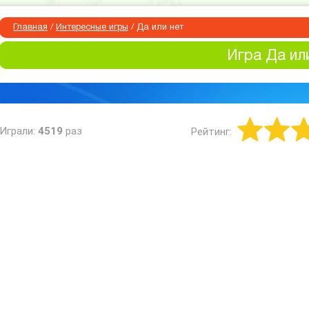
Главная
/
Интересные игры
/
Да или нет
Игра Да ил
Играли:
4519
раз
Рейтинг: