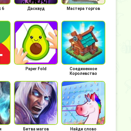
 6
Дасквуд
Мастера торгов
Paper Fold
Соединенное
Королевство
и
Битва магов
Найди слово