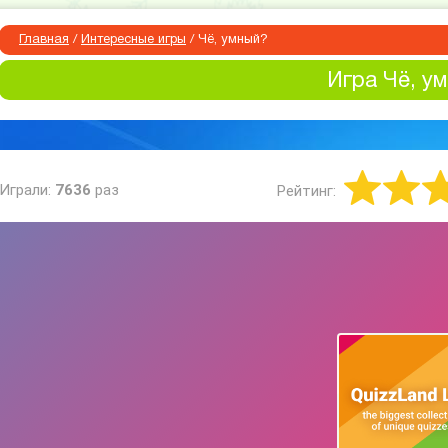
Главная
/
Интересные игры
/
Чё, умный?
Игра Чё, у
Играли:
7636
раз
Рейтинг: