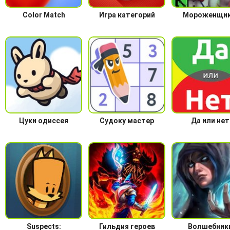
Color Match
Игра категорий
Мороженщик
Цуки одиссея
Судоку мастер
Да или нет
Suspects:
Гильдия героев
Волшебник