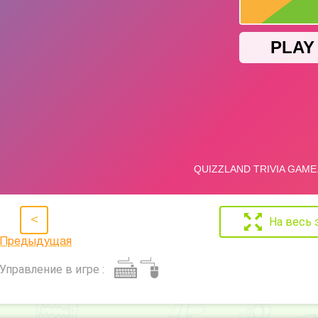
<
На весь 
Предыдущая
Управление в игре :