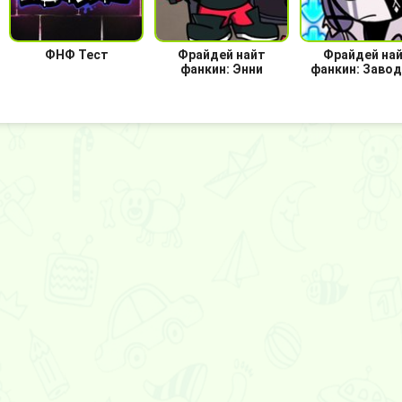
ФНФ Тест
Фрайдей найт
Фрайдей на
фанкин: Энни
фанкин: Заво