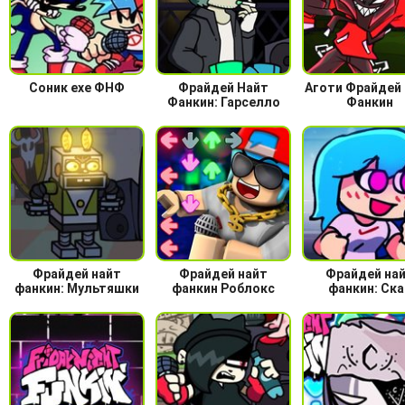
Соник ехе ФНФ
Фрайдей Найт
Аготи Фрайдей
Фанкин: Гарселло
Фанкин
Фрайдей найт
Фрайдей найт
Фрайдей на
фанкин: Мультяшки
фанкин Роблокс
фанкин: Ска