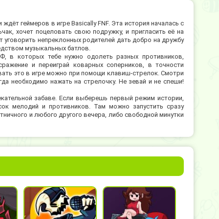
дёт геймеров в игре Basically FNF. Эта история началась с
чак, хочет поцеловать свою подружку, и пригласить её на
ит уговорить непреклонных родителей дать добро на дружбу
редством музыкальных батлов.
Ф, в которых тебе нужно одолеть разных противников,
-сражение и переиграй коварных соперников, в точности
ать это в игре можно при помощи клавиш-стрелок. Смотри
огда необходимо нажать на стрелочку. Не зевай и не спеши!
екательной забаве. Если выберешь первый режим истории,
ок мелодий и противников. Там можно запустить сразу
ятничного и любого другого вечера, либо свободной минутки