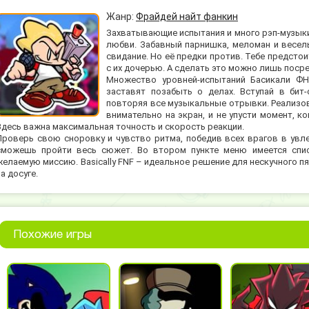
Жанр:
Фрайдей найт фанкин
Захватывающие испытания и много рэп-музыки ж
любви. Забавный парнишка, меломан и весель
свидание. Но её предки против. Тебе предсто
с их дочерью. А сделать это можно лишь пос
Множество уровней-испытаний Басикали ФН
заставят позабыть о делах. Вступай в бит
повторяя все музыкальные отрывки. Реализов
внимательно на экран, и не упусти момент, к
Здесь важна максимальная точность и скорость реакции.
Проверь свою сноровку и чувство ритма, победив всех врагов в увл
сможешь пройти весь сюжет. Во втором пункте меню имеется спис
желаемую миссию. Basically FNF – идеальное решение для нескучного п
на досуге.
Похожие игры