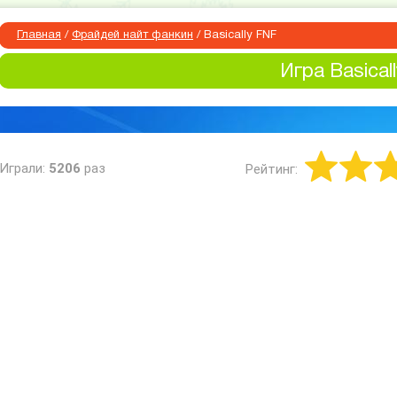
Главная
/
Фрайдей найт фанкин
/
Basically FNF
Игра Basical
Играли:
5206
раз
Рейтинг: