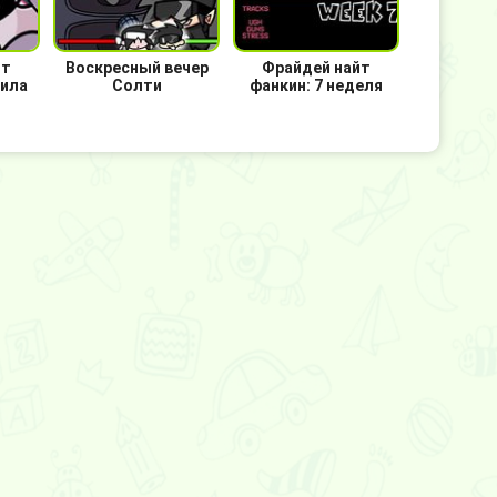
йт
Воскресный вечер
Фрайдей найт
дила
Солти
фанкин: 7 неделя