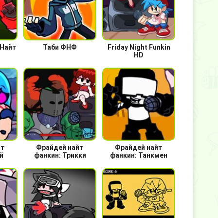
 Найт
Таби ФНФ
Friday Night Funkin
HD
йт
Фрайдей найт
Фрайдей найт
й
фанкин: Трикки
фанкин: Танкмен