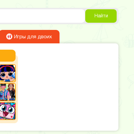
Найти
Игры для двоих