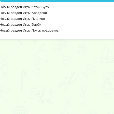
Новый раздел Игры Котик Бубу
Новый раздел Игры Бродилки
Новый раздел Игры Пианино
Новый раздел Игры Барби
Новый раздел Игры Поиск предметов