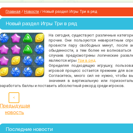
Главная
/
Новости
/
Новый раздел Игры Три в ряд
Новый раздел Игры Три в ряд
На сегодня, существуют различные категории
прочие. Они пользуются невероятным спр
провести пару свободных минут, после а
обыденности, а тем более не волноваться
случаев предусмотрены логические развл
являются игры
Три в ряд
.
Определяя подходящую игрушку, пользов
игровой процесс остается прежним для все
Согласитесь, много сил не нужно, чтобы в
значения в вертикальную или горизонталь
заработать баллы и поставить абсолютный рекорд среди игроков.
<
Предыдущая
новость
Последние новости