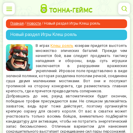
Главная
/
Новости
/
Новый раздел Игры Клеш рояль
Новый раздел Игры Клеш рояль
В играх
Клеш рояль
юзерам придется выстоять
множество эпических баталий. Прежде чем
начнется бой, вам следует продумать тактику
нападения и обороны, ведь суть игрушки
заключается в разрушении вражеских
укреплений. Игровое поле представлено в виде
зеленой полянки, которая разделена пополам речкой, соединена
суша двумя маленькими мостиками. Вот они и послужат
тропинкой на сторону конкурента, где разместилась главная
крепость, где и прячется предводитель соперников.
Добравшись до нее, раунд автоматически будет окончен,
победные трофеи присуждаются вам. Не слишком увлекайтесь
захватом, ведь враг тоже действует, поэтому организуйте
крепкую охрану для своего короля. От вас в схватке может
участвовать только восемь бойцов, внимательно подбирайте
кандидатуру для активации, чтобы не потратить энергетический
запас бессмысленно. Отличным вариантом для нанесения
сокрушительного выступает скрещивание сил пары персонажей.