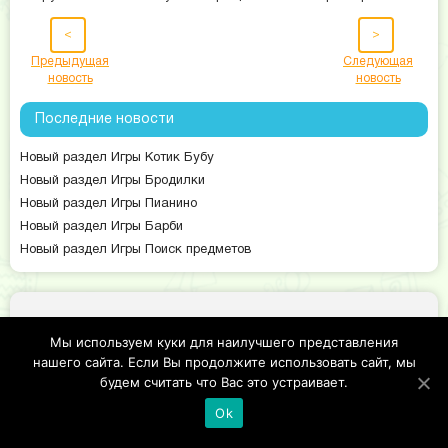
<
>
Предыдущая
Следующая
новость
новость
Последние новости
Новый раздел Игры Котик Бубу
Новый раздел Игры Бродилки
Новый раздел Игры Пианино
Новый раздел Игры Барби
Новый раздел Игры Поиск предметов
©2019 Copyright, tonna-games.ru
Мы используем куки для наилучшего представления
нашего сайта. Если Вы продолжите использовать сайт, мы
будем считать что Вас это устраивает.
Ok