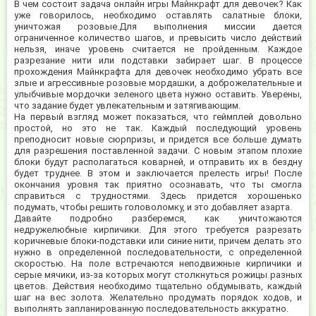
В чем состоит задача онлайн игры Майнкрафт для девочек? Как
уже говорилось, необходимо оставлять салатные блоки,
уничтожая розовые.Для выполнения миссии дается
ограниченное количество шагов, и превысить число действий
нельзя, иначе уровень считается не пройденным. Каждое
разрезание нити или подставки забирает шаг. В процессе
прохождения Майнкрафта для девочек необходимо убрать все
злые и агрессивные розовые мордашки, а доброжелательные и
улыбчивые мордочки зеленого цвета нужно оставить. Уверены,
что задание будет увлекательным и затягивающим.
На первый взгляд может показаться, что геймплей довольно
простой, но это не так. Каждый последующий уровень
преподносит новые сюрпризы, и придется все больше думать
для разрешения поставленной задачи. С новым этапом плохие
блоки будут располагаться коварней, и отправить их в бездну
будет труднее. В этом и заключается прелесть игры! После
окончания уровня так приятно осознавать, что ты смогла
справиться с трудностями. Здесь придется хорошенько
подумать, чтобы решить головоломку, и это добавляет азарта.
Давайте подробно разберемся, как уничтожаются
недружелюбные кирпичики. Для этого требуется разрезать
коричневые блоки-подставки или синие нити, причем делать это
нужно в определенной последовательности, с определенной
скоростью. На поле встречаются неподвижные кирпичики и
серые мячики, из-за которых могут столкнуться рожицы разных
цветов. Действия необходимо тщательно обдумывать, каждый
шаг на вес золота. Желательно продумать порядок ходов, и
выполнять запланированную последовательность аккуратно.