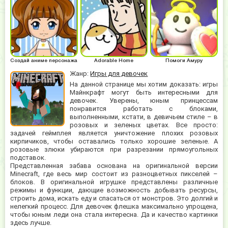
Создай аниме персонажа
Adorable Home
Помоги Амуру
Жанр:
Игры для девочек
На данной странице мы хотим доказать: игры
Майнкрафт могут быть интересными для
девочек. Уверены, юным принцессам
понравится работать с блоками,
выполненными, кстати, в девичьем стиле – в
розовых и зеленых цветах. Все просто:
задачей геймплея является уничтожение плохих розовых
кирпичиков, чтобы оставались только хорошие зеленые. А
розовые злюки убираются при разрезании прямоугольных
подставок.
Представленная забава основана на оригинальной версии
Minecraft, где весь мир состоит из разноцветных пикселей –
блоков. В оригинальной игрушке представлены различные
режимы и функции, дающие возможность добывать ресурсы,
строить дома, искать еду и спасаться от монстров. Это долгий и
нелегкий процесс. Для девочек флешка максимально упрощена,
чтобы юным леди она стала интересна. Да и качество картинки
здесь лучше.