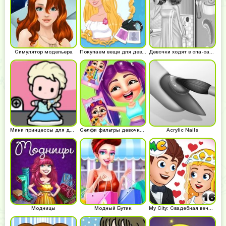
Симулятор модельера
Покупаем вещи для девочек
Девочки ходят в спа-салон
Мини принцессы для девочек
Селфи фильтры девочкам
Acrylic Nails
Модницы
Модный Бутик
My City: Свадебная вечеринка