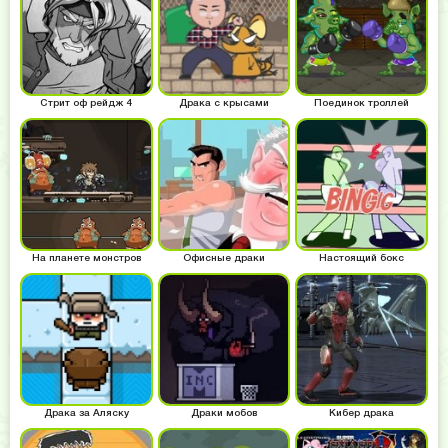
Стрит оф рейдж 4
Драка с крысами
Поединок троллей
На планете монстров
Офисные драки
Настоящий бокс
Драка за Аляску
Драки мобов
Кибер драка