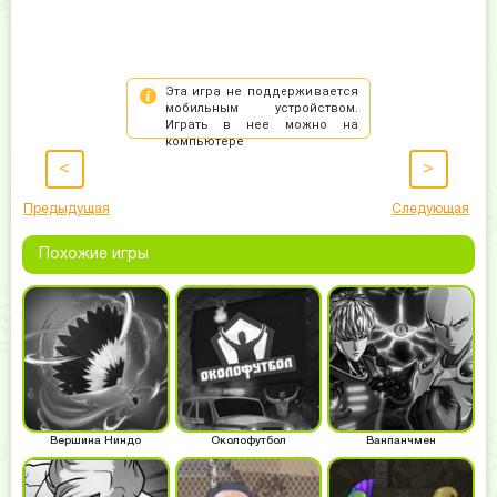
<
>
Предыдущая
Следующая
Похожие игры
Вершина Ниндо
Околофутбол
Ванпанчмен