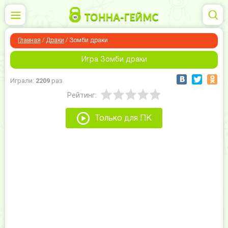
Главная
/
Драки
/
Зомби драки
Игра Зомби драки
Играли:
2209
раз
Рейтинг:
Только для ПК