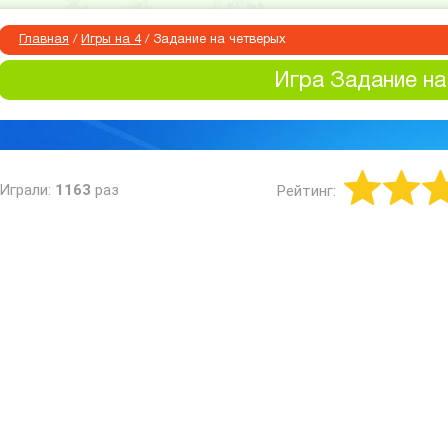
Главная
/
Игры на 4
/
Задание на четверых
Игра Задание на
Играли:
1163
раз
Рейтинг: