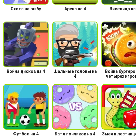
Охота на рыбу
Арена на 4
Виселица на
Война дисков на 4
Шальные головы на
Война бургеро
4
четырех игро
Футбол на 4
Батл пончиков на 4
Змея и лестница