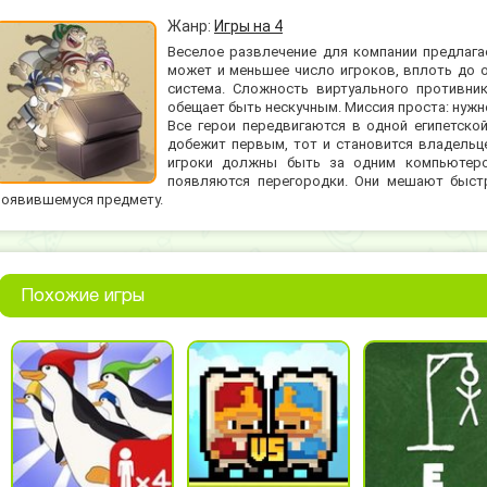
Жанр:
Игры на 4
Веселое развлечение для компании предлагае
может и меньшее число игроков, вплоть до 
система. Сложность виртуального противни
обещает быть нескучным. Миссия проста: нужн
Все герои передвигаются в одной египетской
добежит первым, тот и становится владельц
игроки должны быть за одним компьютеро
появляются перегородки. Они мешают быстр
появившемуся предмету.
Похожие игры