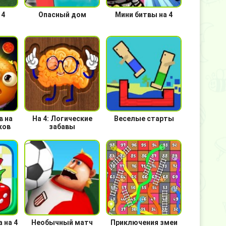
 4
Опасный дом
Мини битвы на 4
в на
На 4: Логические
Веселые старты
ков
забавы
 на 4
Необычный матч
Приключения змеи