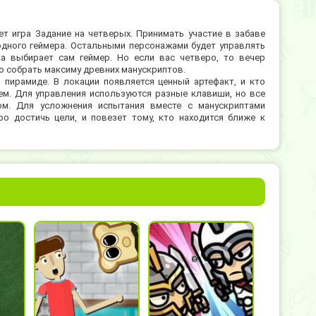
т игра Задание на четверых. Принимать участие в забаве
одного геймера. Остальными персонажами будет управлять
ка выбирает сам геймер. Но если вас четверо, то вечер
о собрать максиму древних манускриптов.
 пирамиде. В локации появляется ценный артефакт, и кто
ем. Для управления используются разные клавиши, но все
м. Для усложнения испытания вместе с манускриптами
о достичь цели, и повезет тому, кто находится ближе к