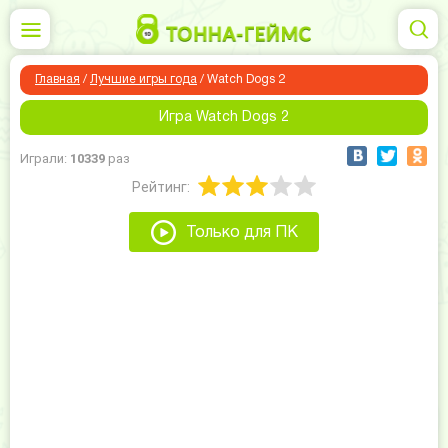
Главная
/
Лучшие игры года
/
Watch Dogs 2
Игра Watch Dogs 2
Играли:
10339
раз
Рейтинг:
Только для ПК