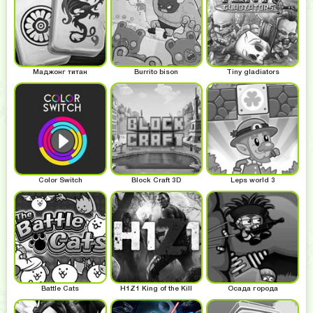
Маджонг титан
Burrito bison
Tiny gladiators
Color Switch
Block Craft 3D
Leps world 3
Battle Cats
H1Z1 King of the Kill
Осада города