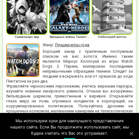
Суммонерс вар
Звездные войны Галактика героев
Небоскреб мечты
Жанр:
Лучшие игры года
Хороший хакер с приличным послужным
списком на вес золота. Именно таким
является Маркус Холлоуэй из игры Watch
Dogs 2. Парень экипирован последними
непривычными образцами техники. Следит за
людьми и вскрывать все от орешков до кода
Пентагона на раз-два.
Управляйте чернокожим персонажем, учитесь виражам паркура,
изучайте новинки хакерского ремесла. Отныне вы вооружены
бильярдным шариком, примотанным к веревке. Открывайте
глаза миру на ложь огромных холдингов и корпораций, на
коррумпированных политиканов. Пользуйтесь дронами на
крошечных колесиках, маленькими камерами на телескопических
щупах, квадрокоптерами. Ведь с воздуха осмотреть закрытую
Мы используем куки для наилучшего представления
территорию куда легче. Играя на ПК, вы получите возможность
взламывать даже людей, не только автомобили и электронные
нашего сайта. Если Вы продолжите использовать сайт, мы
устройства.
будем считать что Вас это устраивает.