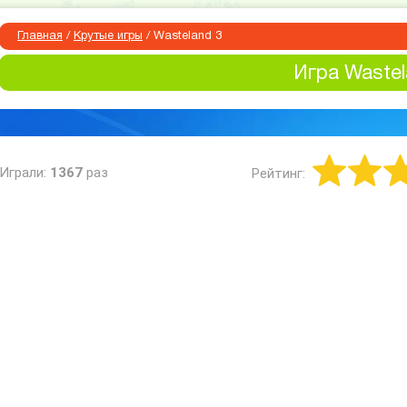
Главная
/
Крутые игры
/
Wasteland 3
Игра Wastel
Играли:
1367
раз
Рейтинг: