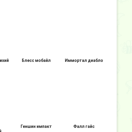
ихий
Блесс мобайл
Иммортал диабло
Геншин импакт
Фалл гайс
й