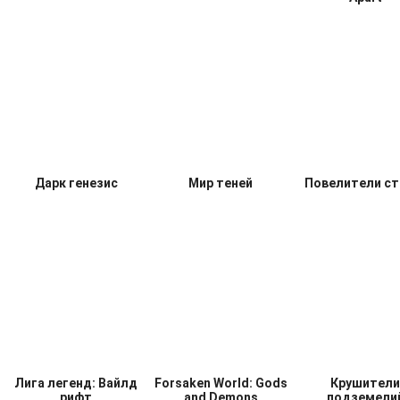
Дарк генезис
Мир теней
Повелители ст
Лига легенд: Вайлд
Forsaken World: Gods
Крушители
рифт
and Demons
подземели