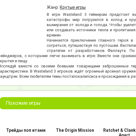
Жанр:
Крутые игры
В игре Wasteland 3 геймерам предстоит в
катастрофы мир погрузился в холод и кру
вымирания от холода и голода. Чтобы уцелет
или создавать источники тепла и пропитани
времен.
Начинается приключение главного героя в
согреться, путешествуя по пустошам. Вастела
стратегии от разработчиков Фаллаута. П
рейнджеров, с которыми легче выживать в игре. Вместе они сражаю
укрытия и пищу.
Исследуй вместе со своими боевыми товарищами заброшенные тер
характеристики. В Wasteland 3 игроков ждёт огромный арсенал оружия
саундтрек. Всем любителям темы постапокалипсиса и прохождения в ре
Похожие игры
Трейды поп итами
The Origin Mission
Ratchet & Clank:
Apart