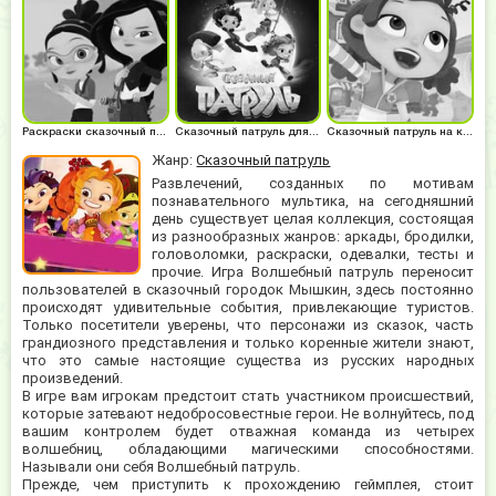
Раскраски сказочный патруль
Сказочный патруль для девочек
Сказочный патруль на картинке
Жанр:
Сказочный патруль
Развлечений, созданных по мотивам
познавательного мультика, на сегодняшний
день существует целая коллекция, состоящая
из разнообразных жанров: аркады, бродилки,
головоломки, раскраски, одевалки, тесты и
прочие. Игра Волшебный патруль переносит
пользователей в сказочный городок Мышкин, здесь постоянно
происходят удивительные события, привлекающие туристов.
Только посетители уверены, что персонажи из сказок, часть
грандиозного представления и только коренные жители знают,
что это самые настоящие существа из русских народных
произведений.
В игре вам игрокам предстоит стать участником происшествий,
которые затевают недобросовестные герои. Не волнуйтесь, под
вашим контролем будет отважная команда из четырех
волшебниц, обладающими магическими способностями.
Называли они себя Волшебный патруль.
Прежде, чем приступить к прохождению геймплея, стоит