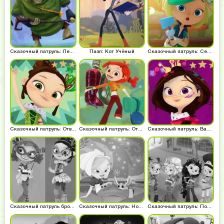
Сказочный патруль: Леший атакует
Пазл: Кот Учёный
Сказочный патруль: Селфи
Сказочный патруль: Отважная Маша
Сказочный патруль: Отпуск
Сказочный патруль: Варя королева
Сказочный патруль бродилки
Сказочный патруль: Новый пазл
Сказочный патруль: Поем песню