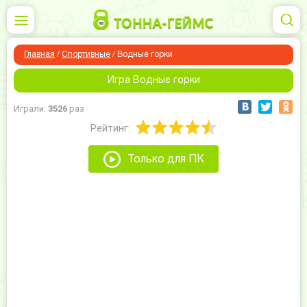
Главная
/
Спортивные
/
Водные горки
Игра Водные горки
Играли:
3526
раз
Рейтинг:
Только для ПК