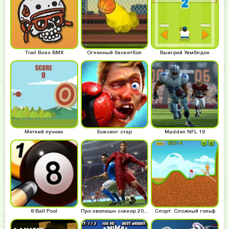
Trail Boss BMX
Огненный баскетбол
Выиграй Уимблдон
Меткий лучник
Боксинг стар
Madden NFL 19
8 Ball Pool
Про эволюшн соккер 2019
Спорт: Сложный гольф