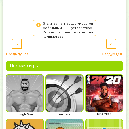
<
>
Предыдущая
Следующая
Похожие игры
Tough Man
Archery
NBA 2K20