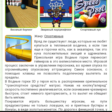
Веселый боулинг
Звериный пауэрлифтинг
Спортивный пул
Жанр:
Спортивные
Вряд ли существуют люди, которые не любят
купаться в тепленькой водичке, а если там
еще и горочки есть, как в аквапарке, так это
куча положительных эмоций и адреналина.
Прикольная игра Водные горки переносит
геймеров в это великолепное место. Игровой
процесс заключен в управлении персонажа, во время спуска по
огромнейшему спусковому аттракциону. Самое основное, с
помощью клавиш не позволить подопечному вылететь за
пределы.
В Водные горки 3D у героя есть в распоряжении оригинальное
"транспортное средство" матрас. Нажав на кнопку"вперед"
скорость постепенно увеличивается, если скачивание чрезмерно
быстрое, стоит немного притормозить, а то вылет не обещает
быть мягким.
Понравится играть большинству игрокам, на пути
предусмотрены не только ловушки, но и приятные бустеры и
бонусы, в виде золотых монеток. По дороге к финишной точке, у