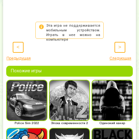
<
>
Предыдущая
Следующая
Похожие игры
Police Sim 2022
Эпоха современности 2
Одинокий хакер