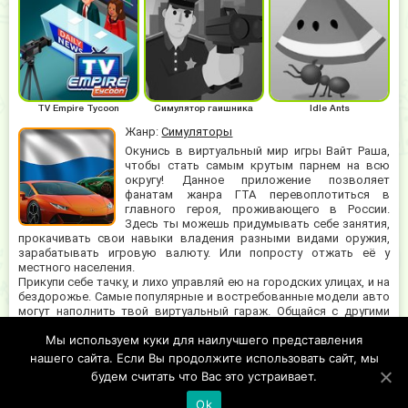
TV Empire Tycoon
Симулятор гаишника
Idle Ants
Жанр:
Симуляторы
Окунись в виртуальный мир игры Вайт Раша,
чтобы стать самым крутым парнем на всю
округу! Данное приложение позволяет
фанатам жанра ГТА перевоплотиться в
главного героя, проживающего в России.
Здесь ты можешь придумывать себе занятия,
прокачивать свои навыки владения разными видами оружия,
зарабатывать игровую валюту. Или попросту отжать её у
местного населения.
Прикупи себе тачку, и лихо управляй ею на городских улицах, и на
бездорожье. Самые популярные и востребованные модели авто
могут наполнить твой виртуальный гараж. Общайся с другими
участниками проекта в игровом чате, можно вместе выполнять
Мы используем куки для наилучшего представления
задания и пополнять свой счёт. Мини-карта и панель приборов на
экране помогут геймерам держать руку на пульсе событий в
нашего сайта. Если Вы продолжите использовать сайт, мы
White Russia.
будем считать что Вас это устраивает.
Ok