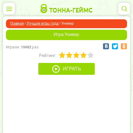
Главная
/
Лучшие игры года
/
Универ
Игра Универ
Играли:
10482
раз
Рейтинг:
ИГРАТЬ