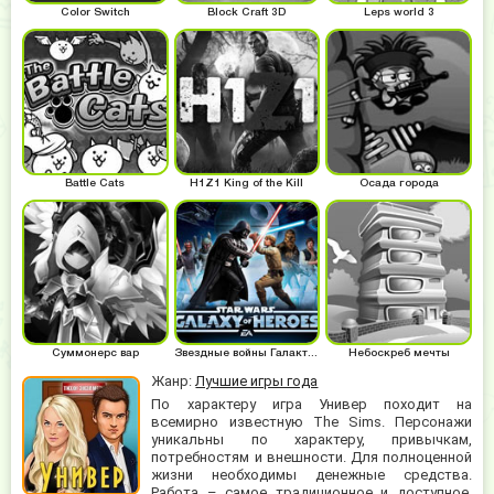
Color Switch
Block Craft 3D
Leps world 3
Battle Cats
H1Z1 King of the Kill
Осада города
Суммонерс вар
Звездные войны Галактика героев
Небоскреб мечты
Жанр:
Лучшие игры года
По характеру игра Универ походит на
всемирно известную The Sims. Персонажи
уникальны по характеру, привычкам,
потребностям и внешности. Для полноценной
жизни необходимы денежные средства.
Работа – самое традиционное и доступное.