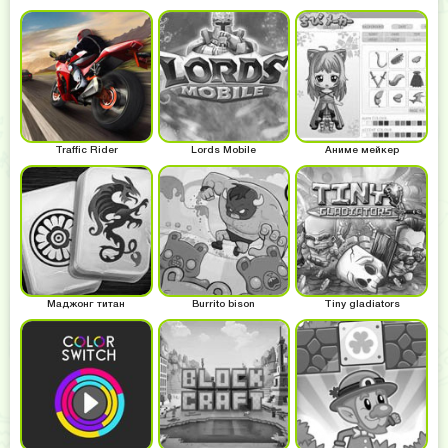
Traffic Rider
Lords Mobile
Аниме мейкер
Маджонг титан
Burrito bison
Tiny gladiators