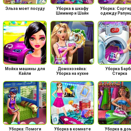
Эльза моет посуду
Уборка в шкафу
Уборка: Сорти
Шиммер и Шайн
одежду Рапун
Мойка машины для
Домохозяйка:
Уборка Барб
Кайли
Уборка на кухне
Стирка
Уборка: Помоги
Уборка в комнате
Уборка в до