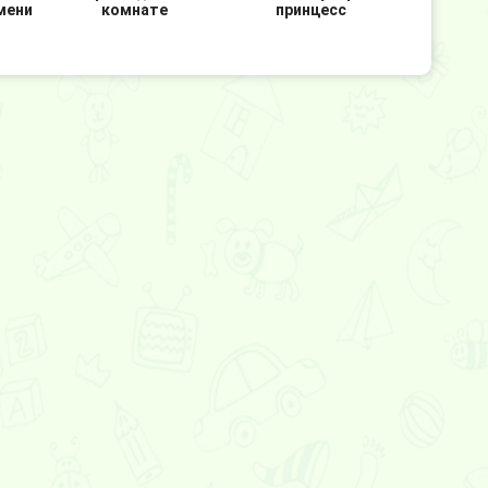
мени
комнате
принцесс