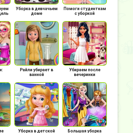
руем
Уборка в девчачьем
Помоги студенткам
цель
доме
с уборкой
и:
Райли убирает в
Убираем после
ванной
вечеринки
ме
Уборка в детской
Большая уборка