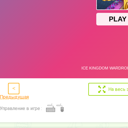
<
На весь 
Предыдущая
Управление в игре :