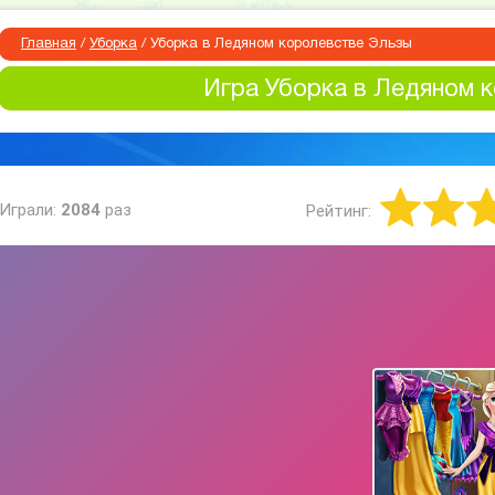
Главная
/
Уборка
/
Уборка в Ледяном королевстве Эльзы
Игра Уборка в Ледяном 
Играли:
2084
раз
Рейтинг: