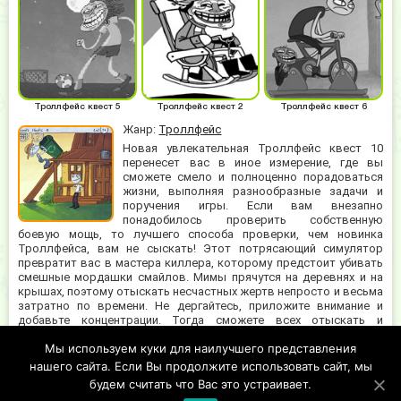
Троллфейс квест 5
Троллфейс квест 2
Троллфейс квест 6
Жанр:
Троллфейс
Новая увлекательная Троллфейс квест 10
перенесет вас в иное измерение, где вы
сможете смело и полноценно порадоваться
жизни, выполняя разнообразные задачи и
поручения игры. Если вам внезапно
понадобилось проверить собственную
боевую мощь, то лучшего способа проверки, чем новинка
Троллфейса, вам не сыскать! Этот потрясающий симулятор
превратит вас в мастера киллера, которому предстоит убивать
смешные мордашки смайлов. Мимы прячутся на деревнях и на
крышах, поэтому отыскать несчастных жертв непросто и весьма
затратно по времени. Не дергайтесь, приложите внимание и
добавьте концентрации. Тогда сможете всех отыскать и
прикончить. За некоторыми особо продвинутыми товарищами
Мы используем куки для наилучшего представления
придется нырнуть в мусорку и полазить там ладонью. Ищите в
местах, куда нормальный человек не залезет. Это тайники
нашего сайта. Если Вы продолжите использовать сайт, мы
забавных мимов.
будем считать что Вас это устраивает.