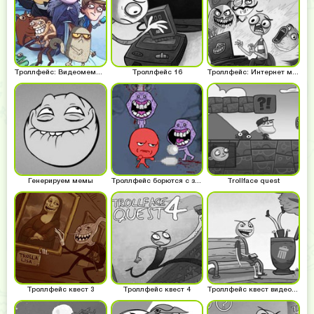
Троллфейс: Видеомемы и сериалы
Троллфейс 16
Троллфейс: Интернет мемы
Генерируем мемы
Троллфейс борются с зомби
Trollface quest
Троллфейс квест 3
Троллфейс квест 4
Троллфейс квест видео мемс