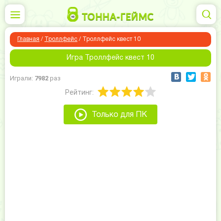
Главная
/
Троллфейс
/
Троллфейс квест 10
Игра Троллфейс квест 10
Играли:
7982
раз
Рейтинг:
Только для ПК