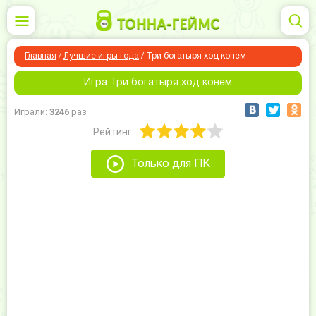
Главная
/
Лучшие игры года
/
Три богатыря ход конем
Игра Три богатыря ход конем
Играли:
3246
раз
Рейтинг:
Только для ПК