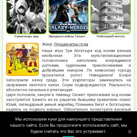
Суммонерс вар
Звездные войны Галактика героев
Небоскреб мечты
Жанр:
Лучшие игры года
Наша игра Три богатыря ход конем весьма
необычная. Эта мультипликационная
головоломка наполнена искрящимися
шутками, чудесными приключениями и
добрейшим юмором. По киевскому городу
прокатился ропот. Невиданное! Бояре
заполучили казну града. Эти узурпаторы замахнулись на
свержение светлого князя. Слухи подверждаются. Реальность
абсолютно печальна и угнетающая.
Царя полонили, кинули в темницу. Сюжет приложения ход конем
заостряется. Бежать из-за решетки бывшему правителю помог
Юлий, легендарный умный жеребец. Пленники бегут к богатырям,
надеясь на подмогу верных. Обязательно посмотрите веселый
мультик, чтобы вспомнить описываемые события. Друзья
Мы используем куки для наилучшего представления
соединились и направились в очередную авантюру. Ребят ждут
веселые и тяжелые испытания на храбрость и выносливость.
нашего сайта. Если Вы продолжите использовать сайт, мы
Помогайте им в затеянной авантюре.
будем считать что Вас это устраивает.