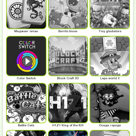
Маджонг титан
Burrito bison
Tiny gladiators
Color Switch
Block Craft 3D
Leps world 3
Battle Cats
H1Z1 King of the Kill
Осада города